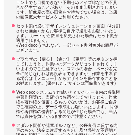
ョン上でも目視できない予期せぬノイズ線などの不具
合が発生することがあり、そのまま印刷されてしまい
ます。解像度の高い画像をお持ちでない場合は、当店
の画像拡大サービスをご利用ください。
セット割は必ずデザインシミュレーション画面（4分割
された画面）からお客様ご自身で適用をお願いいたし
ます。 カートから数量を変更された場合はセット割が
適用されません。
※Web decoうちわなど、一部セット割対象外の商品が
ございます。
ブラウザの【戻る】【進む】【更新】等のボタンを押
してしまうと、作業中のデータがリセットされてしま
いますのでご注意下さい。スマホの場合、ページを完
全に閉じなければ再度表示できますが、作業を中断す
る場合は【メニュー】からデザインを保存することを
お勧めします。(保存したデザインは再編集できます)
Web decoシステムで作成いただいたデータ内の肖像権
や著作権等は、当店ではお調べしておりません。肖像
権や著作権を侵害するものでないかは、お客様ご自身
でご確認の上、データ作成をお願いいたします。 肖像
権や著作権の侵害による問題が生じた場合でも、当店
では責任を負いかねますのでご注意ください。
アダルト関係や児童ポルノなど、公序良俗に反する内
容のもの、法令に違反するもの、及び弊社が不適切と
認めた印刷データは、ご注文をお断りする場合がござ