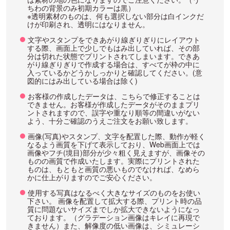
ちわの背景のみ初期カラーは黒）
※透明素材のものは、何も選択しない部分は白インクだ
けが印刷され、透明にはなりません。
文字やスタンプをできあがり線ぎりぎりにレイアウト
する際、画面上で少しでもはみ出していれば、その部
分は切れた状態でプリントされてしまいます。できあ
がり線ぎりぎりで作成する場合は、すべてが枠の中に
入っているかどうかしっかりと確認してください。(意
図的にはみ出している場合は除く)
お客様の作成したデータは、こちらで修正することは
できません。お客様が作成したデータがそのままプリ
ントされますので、誤字や重なり順等の間違いがない
よう、十分ご確認のうえご注文をお願い致します。
画像(写真)やスタンプ、文字を配置した際、動作が軽く
なるよう画質を下げて表示しており、Web画面上では
画像やフチ(境目)部分が少々粗く見えますが、画像その
ものの画質で作成いたします。実際にプリントされた
ものは、もともと画質の悪いものでなければ、なめら
かに仕上がりますのでご安心ください。
使用する写真はなるべく大きなサイズのものをお使い
下さい。 画像を配置して拡大する際、プリント時の品
質に問題ないサイズまでしか拡大できないようになっ
ております。（グラデーション画像はキレイに再現で
きません）また、解像度の低い画像は、シミュレーシ