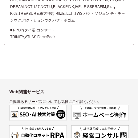
DREAM,NCT 127,NCT U,BLACKPINK,IVE,LE SSERAFIM,Stray
Kids,TREASURE,東方神起,RIIZE,ILLIT,TWS,パク・ソジュン,チ・チャ
ンウク,パク・ヒョンウク,パク・ボゴム
■T-POP(タイ沼)コンサート
TRINITY,ATLAS,ForceBook
Web関連サービス
ご興味あるサービスについてお気軽にご相談ください。