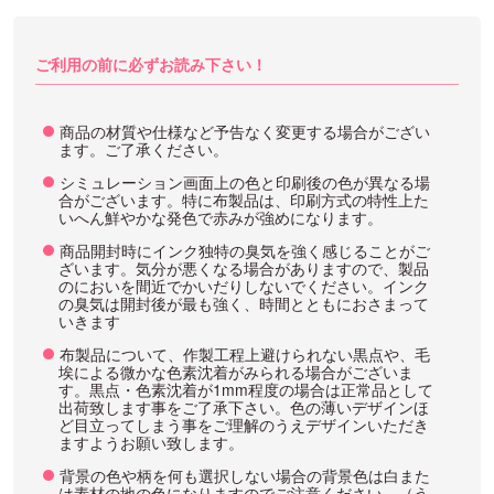
ご利用の前に必ずお読み下さい！
商品の材質や仕様など予告なく変更する場合がござい
ます。ご了承ください。
シミュレーション画面上の色と印刷後の色が異なる場
合がございます。特に布製品は、印刷方式の特性上た
いへん鮮やかな発色で赤みが強めになります。
商品開封時にインク独特の臭気を強く感じることがご
ざいます。気分が悪くなる場合がありますので、製品
のにおいを間近でかいだりしないでください。インク
の臭気は開封後が最も強く、時間とともにおさまって
いきます
布製品について、作製工程上避けられない黒点や、毛
埃による微かな色素沈着がみられる場合がございま
す。黒点・色素沈着が1mm程度の場合は正常品として
出荷致します事をご了承下さい。色の薄いデザインほ
ど目立ってしまう事をご理解のうえデザインいただき
ますようお願い致します。
背景の色や柄を何も選択しない場合の背景色は白また
は素材の地の色になりますのでご注意ください。（う