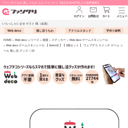
ファンサうちわ 推しうちわ ならファンクリ【合計6,600円以上で送料無料】
ログイン
お問合せ
カート
メニュー
いらっしゃいませ ゲスト 様（会員）
Web deco
推し活うちわ
アクリルスタンド
手作り材料
HOME
Web deco シリーズ
雑貨
ステッカー
Web deco ゲームスキンシール
Web deco ゲームスキンシール 【 Switch2 】【 3個セット 】 ウェブデコ スイッチ ゲーム シ
ール 推し活 グッズ ◇ID