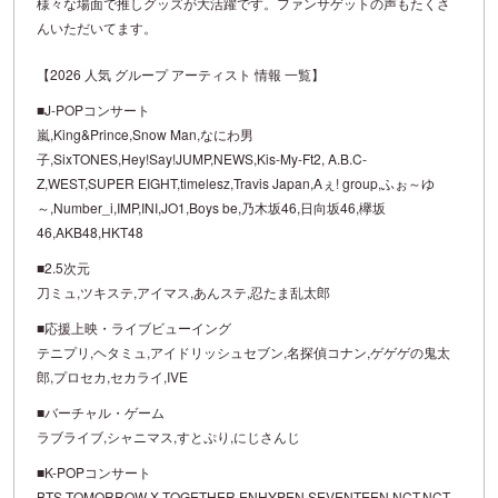
様々な場面で推しグッズが大活躍です。ファンサゲットの声もたくさ
んいただいてます。
【2026 人気 グループ アーティスト 情報 一覧】
■J-POPコンサート
嵐,King&Prince,Snow Man,なにわ男
子,SixTONES,Hey!Say!JUMP,NEWS,Kis-My-Ft2, A.B.C-
Z,WEST,SUPER EIGHT,timelesz,Travis Japan,Aぇ! group,ふぉ～ゆ
～,Number_i,IMP,INI,JO1,Boys be,乃木坂46,日向坂46,欅坂
46,AKB48,HKT48
■2.5次元
刀ミュ,ツキステ,アイマス,あんステ,忍たま乱太郎
■応援上映・ライブビューイング
テニプリ,ヘタミュ,アイドリッシュセブン,名探偵コナン,ゲゲゲの鬼太
郎,プロセカ,セカライ,IVE
■バーチャル・ゲーム
ラブライブ,シャニマス,すとぷり,にじさんじ
■K-POPコンサート
BTS,TOMORROW X TOGETHER,ENHYPEN,SEVENTEEN,NCT,NCT