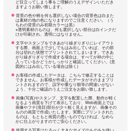
ど目立ってしまう事をご理解のうえデザインいただき
ますようお願い致します。
背景の色や柄を何も選択しない場合の背景色は白また
は素材の地の色になりますのでご注意ください。（う
ちわの背景のみ初期カラーは黒）
※透明素材のものは、何も選択しない部分は白インクだ
けが印刷され、透明にはなりません。
文字やスタンプをできあがり線ぎりぎりにレイアウト
する際、画面上で少しでもはみ出していれば、その部
分は切れた状態でプリントされてしまいます。できあ
がり線ぎりぎりで作成する場合は、すべてが枠の中に
入っているかどうかしっかりと確認してください。(意
図的にはみ出している場合は除く)
お客様の作成したデータは、こちらで修正することは
できません。お客様が作成したデータがそのままプリ
ントされますので、誤字や重なり順等の間違いがない
よう、十分ご確認のうえご注文をお願い致します。
画像(写真)やスタンプ、文字を配置した際、動作が軽く
なるよう画質を下げて表示しており、Web画面上では
画像やフチ(境目)部分が少々粗く見えますが、画像その
ものの画質で作成いたします。実際にプリントされた
ものは、もともと画質の悪いものでなければ、なめら
かに仕上がりますのでご安心ください。
使用する写真はなるべく大きなサイズのものをお使い