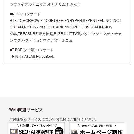
ラブライブ,シャニマス,すとぷり,にじさんじ
■K-POPコンサート
BTS,TOMORROW X TOGETHER,ENHYPEN,SEVENTEEN,NCT,NCT
DREAM,NCT 127,NCT U,BLACKPINK,IVE,LE SSERAFIM,Stray
Kids,TREASURE,東方神起,RIIZE,ILLIT,TWS,パク・ソジュン,チ・チャ
ンウク,パク・ヒョンウク,パク・ボゴム
■T-POP(タイ沼)コンサート
TRINITY,ATLAS,ForceBook
Web関連サービス
ご興味あるサービスについてお気軽にご相談ください。