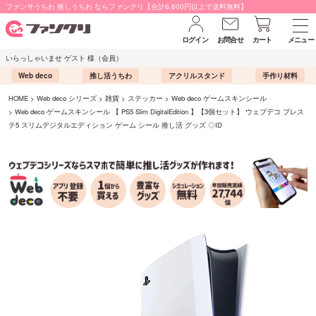
ファンサうちわ 推しうちわ ならファンクリ【合計6,600円以上で送料無料】
ログイン
お問合せ
カート
メニュー
いらっしゃいませ ゲスト 様（会員）
Web deco
推し活うちわ
アクリルスタンド
手作り材料
HOME
Web deco シリーズ
雑貨
ステッカー
Web deco ゲームスキンシール
Web deco ゲームスキンシール 【 PS5 Slim DigitalEdition 】【3個セット】 ウェブデコ プレス
テ5 スリムデジタルエディション ゲーム シール 推し活 グッズ ◇ID