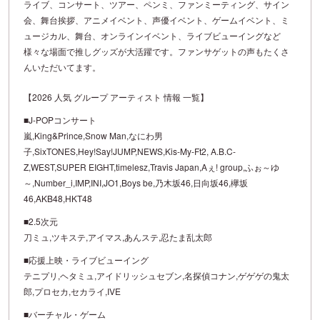
ライブ、コンサート、ツアー、ペンミ、ファンミーティング、サイン
会、舞台挨拶、アニメイベント、声優イベント、ゲームイベント、ミ
ュージカル、舞台、オンラインイベント、ライブビューイングなど
様々な場面で推しグッズが大活躍です。ファンサゲットの声もたくさ
んいただいてます。
【2026 人気 グループ アーティスト 情報 一覧】
■J-POPコンサート
嵐,King&Prince,Snow Man,なにわ男
子,SixTONES,Hey!Say!JUMP,NEWS,Kis-My-Ft2, A.B.C-
Z,WEST,SUPER EIGHT,timelesz,Travis Japan,Aぇ! group,ふぉ～ゆ
～,Number_i,IMP,INI,JO1,Boys be,乃木坂46,日向坂46,欅坂
46,AKB48,HKT48
■2.5次元
刀ミュ,ツキステ,アイマス,あんステ,忍たま乱太郎
■応援上映・ライブビューイング
テニプリ,ヘタミュ,アイドリッシュセブン,名探偵コナン,ゲゲゲの鬼太
郎,プロセカ,セカライ,IVE
■バーチャル・ゲーム