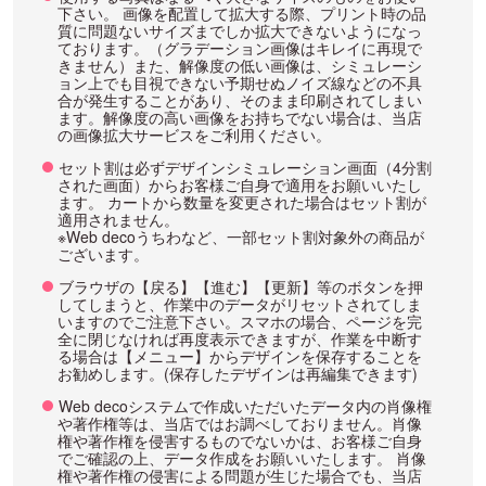
下さい。 画像を配置して拡大する際、プリント時の品
質に問題ないサイズまでしか拡大できないようになっ
ております。（グラデーション画像はキレイに再現で
きません）また、解像度の低い画像は、シミュレーシ
ョン上でも目視できない予期せぬノイズ線などの不具
合が発生することがあり、そのまま印刷されてしまい
ます。解像度の高い画像をお持ちでない場合は、当店
の画像拡大サービスをご利用ください。
セット割は必ずデザインシミュレーション画面（4分割
された画面）からお客様ご自身で適用をお願いいたし
ます。 カートから数量を変更された場合はセット割が
適用されません。
※Web decoうちわなど、一部セット割対象外の商品が
ございます。
ブラウザの【戻る】【進む】【更新】等のボタンを押
してしまうと、作業中のデータがリセットされてしま
いますのでご注意下さい。スマホの場合、ページを完
全に閉じなければ再度表示できますが、作業を中断す
る場合は【メニュー】からデザインを保存することを
お勧めします。(保存したデザインは再編集できます)
Web decoシステムで作成いただいたデータ内の肖像権
や著作権等は、当店ではお調べしておりません。肖像
権や著作権を侵害するものでないかは、お客様ご自身
でご確認の上、データ作成をお願いいたします。 肖像
権や著作権の侵害による問題が生じた場合でも、当店