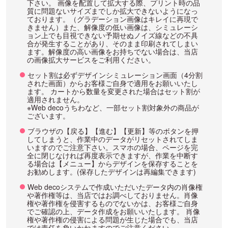
下さい。 画像を配置して拡大する際、プリント時の品
質に問題ないサイズまでしか拡大できないようになっ
ております。（グラデーション画像はキレイに再現で
きません）また、解像度の低い画像は、シミュレーシ
ョン上でも目視できない予期せぬノイズ線などの不具
合が発生することがあり、そのまま印刷されてしまい
ます。解像度の高い画像をお持ちでない場合は、当店
の画像拡大サービスをご利用ください。
セット割は必ずデザインシミュレーション画面（4分割
された画面）からお客様ご自身で適用をお願いいたし
ます。 カートから数量を変更された場合はセット割が
適用されません。
※Web decoうちわなど、一部セット割対象外の商品が
ございます。
ブラウザの【戻る】【進む】【更新】等のボタンを押
してしまうと、作業中のデータがリセットされてしま
いますのでご注意下さい。スマホの場合、ページを完
全に閉じなければ再度表示できますが、作業を中断す
る場合は【メニュー】からデザインを保存することを
お勧めします。(保存したデザインは再編集できます)
Web decoシステムで作成いただいたデータ内の肖像権
や著作権等は、当店ではお調べしておりません。肖像
権や著作権を侵害するものでないかは、お客様ご自身
でご確認の上、データ作成をお願いいたします。 肖像
権や著作権の侵害による問題が生じた場合でも、当店
では責任を負いかねますのでご注意ください。