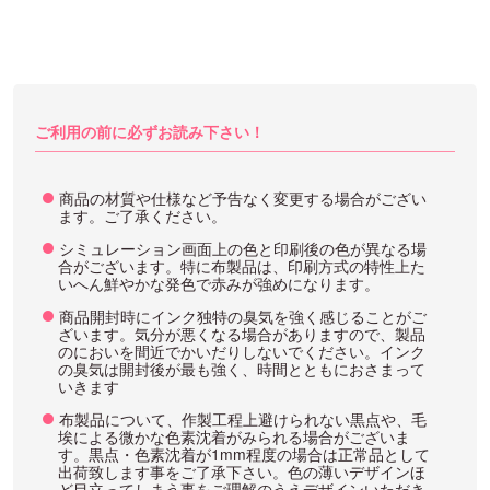
ご利用の前に必ずお読み下さい！
商品の材質や仕様など予告なく変更する場合がござい
ます。ご了承ください。
シミュレーション画面上の色と印刷後の色が異なる場
合がございます。特に布製品は、印刷方式の特性上た
いへん鮮やかな発色で赤みが強めになります。
商品開封時にインク独特の臭気を強く感じることがご
ざいます。気分が悪くなる場合がありますので、製品
のにおいを間近でかいだりしないでください。インク
の臭気は開封後が最も強く、時間とともにおさまって
いきます
布製品について、作製工程上避けられない黒点や、毛
埃による微かな色素沈着がみられる場合がございま
す。黒点・色素沈着が1mm程度の場合は正常品として
出荷致します事をご了承下さい。色の薄いデザインほ
ど目立ってしまう事をご理解のうえデザインいただき