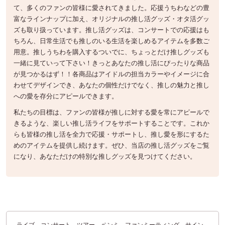
て、多くのファンの皆様に愛されてきました。応援うちわなどの豊
富なラインナップに加え、オリジナルの推し活グッズ・オタ活グッ
ズも取り扱っています。推し活グッズは、コンサートでの応援はも
ちろん、日常生活でも推しのいる生活を楽しめるアイテムを多数ご
用意。推しうちわを購入するついでに、ちょっとだけ推しグッズも
一緒に見ていって下さい！きっとあなたの推し活にぴったりな商品
が見つかるはず！！各商品はアイドルの担当カラーやイメージに合
わせてデザインでき、あなたの個性だけでなく、推しの魅力と推し
への愛を存分にアピールできます。
私たちの目標は、ファンの皆様が推しに対する愛を常にアピールで
きるような、楽しい推し活ライフをサポートすることです。これか
らも皆様の推し活を全力で応援・サポートし、推し愛を形にするた
めのアイテムを提供し続けます。ぜひ、当店の推し活グッズをご覧
になり、あなただけの特別な推しグッズを見つけてください。
ライブ、コンサート、ツアー、ペンミ、ファンミーティング、サイン