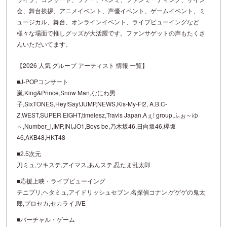
会、舞台挨拶、アニメイベント、声優イベント、ゲームイベント、ミ
ュージカル、舞台、オンラインイベント、ライブビューイングなど
様々な場面で推しグッズが大活躍です。ファンサゲットの声もたくさ
んいただいてます。
【2026 人気 グループ アーティスト 情報 一覧】
■J-POPコンサート
嵐,King&Prince,Snow Man,なにわ男
子,SixTONES,Hey!Say!JUMP,NEWS,Kis-My-Ft2, A.B.C-
Z,WEST,SUPER EIGHT,timelesz,Travis Japan,Aぇ! group,ふぉ～ゆ
～,Number_i,IMP,INI,JO1,Boys be,乃木坂46,日向坂46,欅坂
46,AKB48,HKT48
■2.5次元
刀ミュ,ツキステ,アイマス,あんステ,忍たま乱太郎
■応援上映・ライブビューイング
テニプリ,ヘタミュ,アイドリッシュセブン,名探偵コナン,ゲゲゲの鬼太
郎,プロセカ,セカライ,IVE
■バーチャル・ゲーム