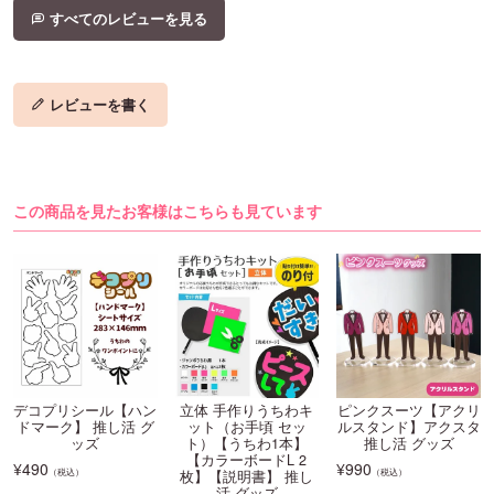
すべてのレビューを見る
レビューを書く
この商品を見たお客様はこちらも見ています
デコプリシール【ハン
立体 手作りうちわキ
ピンクスーツ【アクリ
ドマーク】 推し活 グ
ット（お手頃 セッ
ルスタンド】アクスタ
ッズ
ト）【うちわ1本】
推し活 グッズ
【カラーボードL 2
¥
490
¥
990
（税込）
（税込）
枚】【説明書】 推し
活 グッズ