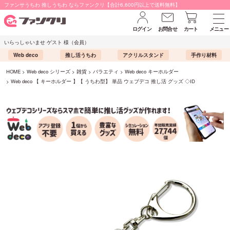
ファンサうちわ 推しうちわ ならファンクリ【合計6,600円以上で送料無料】
ログイン
お問合せ
カート
メニュー
いらっしゃいませ ゲスト 様（会員）
Web deco
推し活うちわ
アクリルスタンド
手作り材料
HOME
Web deco シリーズ
雑貨
バラエティ
Web deco キーホルダー
Web deco 【 キーホルダー 】【 うちわ型】 単品 ウェブデコ 推し活 グッズ ◇ID