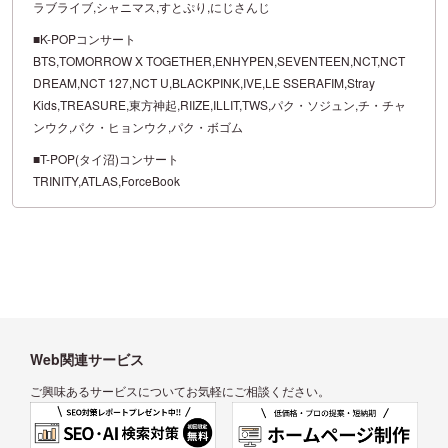
ラブライブ,シャニマス,すとぷり,にじさんじ
■K-POPコンサート
BTS,TOMORROW X TOGETHER,ENHYPEN,SEVENTEEN,NCT,NCT
DREAM,NCT 127,NCT U,BLACKPINK,IVE,LE SSERAFIM,Stray
Kids,TREASURE,東方神起,RIIZE,ILLIT,TWS,パク・ソジュン,チ・チャ
ンウク,パク・ヒョンウク,パク・ボゴム
■T-POP(タイ沼)コンサート
TRINITY,ATLAS,ForceBook
Web関連サービス
ご興味あるサービスについてお気軽にご相談ください。