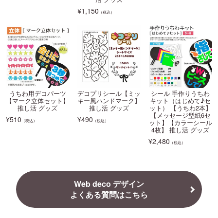
¥
1,150
（税込）
うちわ用デコパーツ
デコプリシール【ミッ
シール 手作りうちわ
【マーク立体セット】
キー風ハンドマーク】
キット（はじめて♪セ
推し活 グッズ
推し活 グッズ
ット） 【うちわ2本】
【メッセージ型紙6セ
¥
510
¥
490
（税込）
（税込）
ット】【カラーシール
4枚】 推し活 グッズ
¥
2,480
（税込）
Web deco デザイン
よくある質問はこちら