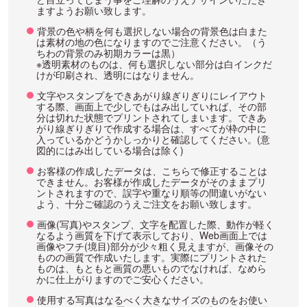
ますようお願い致します。
背景の色や柄を何も選択しない場合の背景色は白また
は素材の地の色になりますのでご注意ください。（う
ちわの背景のみ初期カラーは黒）
※透明素材のものは、何も選択しない部分は白インクだ
けが印刷され、透明にはなりません。
文字やスタンプをできあがり線ぎりぎりにレイアウト
する際、画面上で少しでもはみ出していれば、その部
分は切れた状態でプリントされてしまいます。できあ
がり線ぎりぎりで作成する場合は、すべてが枠の中に
入っているかどうかしっかりと確認してください。(意
図的にはみ出している場合は除く)
お客様の作成したデータは、こちらで修正することは
できません。お客様が作成したデータがそのままプリ
ントされますので、誤字や重なり順等の間違いがない
よう、十分ご確認のうえご注文をお願い致します。
画像(写真)やスタンプ、文字を配置した際、動作が軽く
なるよう画質を下げて表示しており、Web画面上では
画像やフチ(境目)部分が少々粗く見えますが、画像その
ものの画質で作成いたします。実際にプリントされた
ものは、もともと画質の悪いものでなければ、なめら
かに仕上がりますのでご安心ください。
使用する写真はなるべく大きなサイズのものをお使い