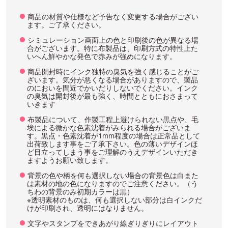
商品の材質や仕様など予告なく変更する場合がござい
ます。ご了承ください。
シミュレーション画面上の色と印刷後の色が異なる場
合がございます。特に布製品は、印刷方式の特性上た
いへん鮮やかな発色で赤みが強めになります。
商品開封時にインク独特の臭気を強く感じることがご
ざいます。気分が悪くなる場合がありますので、製品
のにおいを間近でかいだりしないでください。インク
の臭気は開封後が最も強く、時間とともにおさまって
いきます
布製品について、作製工程上避けられない黒点や、毛
埃による微かな色素沈着がみられる場合がございま
す。黒点・色素沈着が1mm程度の場合は正常品として
出荷致します事をご了承下さい。色の薄いデザインほ
ど目立ってしまう事をご理解のうえデザインいただき
ますようお願い致します。
背景の色や柄を何も選択しない場合の背景色は白また
は素材の地の色になりますのでご注意ください。（う
ちわの背景のみ初期カラーは黒）
※透明素材のものは、何も選択しない部分は白インクだ
けが印刷され、透明にはなりません。
文字やスタンプをできあがり線ぎりぎりにレイアウト