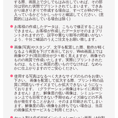
する際、画面上で少しでもはみ出していれば、その部
分は切れた状態でプリントされてしまいます。できあ
がり線ぎりぎりで作成する場合は、すべてが枠の中に
入っているかどうかしっかりと確認してください。(意
図的にはみ出している場合は除く)
お客様の作成したデータは、こちらで修正することは
できません。お客様が作成したデータがそのままプリ
ントされますので、誤字や重なり順等の間違いがない
よう、十分ご確認のうえご注文をお願い致します。
画像(写真)やスタンプ、文字を配置した際、動作が軽く
なるよう画質を下げて表示しており、Web画面上では
画像やフチ(境目)部分が少々粗く見えますが、画像その
ものの画質で作成いたします。実際にプリントされた
ものは、もともと画質の悪いものでなければ、なめら
かに仕上がりますのでご安心ください。
使用する写真はなるべく大きなサイズのものをお使い
下さい。 画像を配置して拡大する際、プリント時の品
質に問題ないサイズまでしか拡大できないようになっ
ております。（グラデーション画像はキレイに再現で
きません）また、解像度の低い画像は、シミュレーシ
ョン上でも目視できない予期せぬノイズ線などの不具
合が発生することがあり、そのまま印刷されてしまい
ます。解像度の高い画像をお持ちでない場合は、当店
の画像拡大サービスをご利用ください。
セット割は必ずデザインシミュレーション画面（4分割