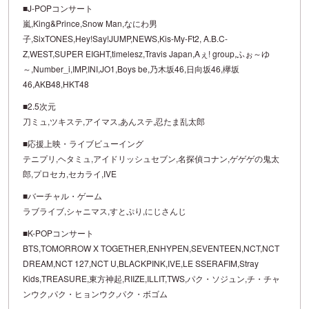
■J-POPコンサート
嵐,King&Prince,Snow Man,なにわ男
子,SixTONES,Hey!Say!JUMP,NEWS,Kis-My-Ft2, A.B.C-
Z,WEST,SUPER EIGHT,timelesz,Travis Japan,Aぇ! group,ふぉ～ゆ
～,Number_i,IMP,INI,JO1,Boys be,乃木坂46,日向坂46,欅坂
46,AKB48,HKT48
■2.5次元
刀ミュ,ツキステ,アイマス,あんステ,忍たま乱太郎
■応援上映・ライブビューイング
テニプリ,ヘタミュ,アイドリッシュセブン,名探偵コナン,ゲゲゲの鬼太
郎,プロセカ,セカライ,IVE
■バーチャル・ゲーム
ラブライブ,シャニマス,すとぷり,にじさんじ
■K-POPコンサート
BTS,TOMORROW X TOGETHER,ENHYPEN,SEVENTEEN,NCT,NCT
DREAM,NCT 127,NCT U,BLACKPINK,IVE,LE SSERAFIM,Stray
Kids,TREASURE,東方神起,RIIZE,ILLIT,TWS,パク・ソジュン,チ・チャ
ンウク,パク・ヒョンウク,パク・ボゴム