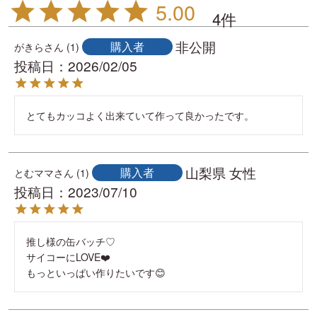
5.00
4
非公開
購入者
がきら
1
投稿日
2026/02/05
とてもカッコよく出来ていて作って良かったです。
山梨県
女性
購入者
とむママ
1
投稿日
2023/07/10
推し様の缶バッチ♡

サイコーにLOVE❤️

もっといっぱい作りたいです😊