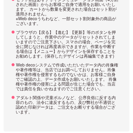
された画面）からお客様ご自身で適用をお願いいたし
ます。 カートから数量を変更された場合はセット割が
適用されません。
※Web decoうちわなど、一部セット割対象外の商品が
ございます。
ブラウザの【戻る】【進む】【更新】等のボタンを押
してしまうと、作業中のデータがリセットされてしま
いますのでご注意下さい。スマホの場合、ページを完
全に閉じなければ再度表示できますが、作業を中断す
る場合は【メニュー】からデザインを保存することを
お勧めします。(保存したデザインは再編集できます)
Web decoシステムで作成いただいたデータ内の肖像権
や著作権等は、当店ではお調べしておりません。肖像
権や著作権を侵害するものでないかは、お客様ご自身
でご確認の上、データ作成をお願いいたします。 肖像
権や著作権の侵害による問題が生じた場合でも、当店
では責任を負いかねますのでご注意ください。
アダルト関係や児童ポルノなど、公序良俗に反する内
容のもの、法令に違反するもの、及び弊社が不適切と
認めた印刷データは、ご注文をお断りする場合がござ
います。