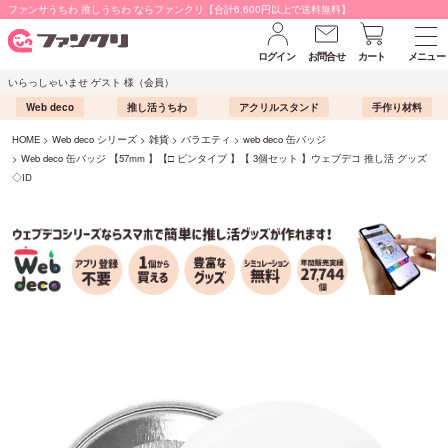
ファンサうちわ 推しうちわ ならファンクリ【合計6,600円以上で送料無料】
ログイン
お問合せ
カート
メニュー
いらっしゃいませ ゲスト 様（会員）
Web deco
推し活うちわ
アクリルスタンド
手作り材料
HOME
Web deco シリーズ
雑貨
バラエティ
web deco 缶バッジ
Web deco 缶バッジ 【57mm 】【□ ピンタイプ 】【 3個セット 】ウェブデコ 推し活 グッズ
◇ID