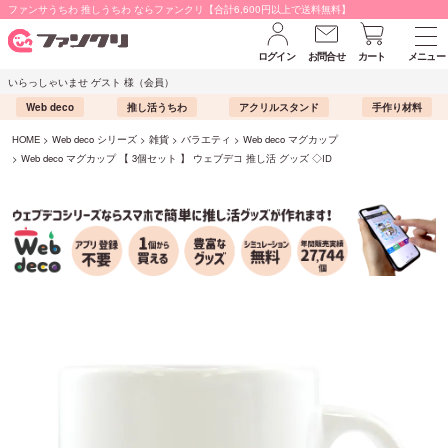
ファンサうちわ 推しうちわ ならファンクリ【合計6,600円以上で送料無料】
ログイン
お問合せ
カート
メニュー
いらっしゃいませ ゲスト 様（会員）
Web deco
推し活うちわ
アクリルスタンド
手作り材料
HOME
Web deco シリーズ
雑貨
バラエティ
Web deco マグカップ
Web deco マグカップ 【 3個セット 】 ウェブデコ 推し活 グッズ ◇ID