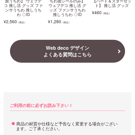
面うちわ】 ウェブデ
ちわ面シールのみ】
【ハート＆スターセッ
コ 推し活 グッズ ファ
ウェブデコ 推し活 グ
ト】 推し活 グッズ
ンサうちわ 推しうち
ッズ ファンサうちわ
¥
460
（税込）
わ ◇ID
推しうちわ ◇ID
¥
2,560
¥
1,280
（税込）
（税込）
Web deco デザイン
よくある質問はこちら
ご利用の前に必ずお読み下さい！
商品の材質や仕様など予告なく変更する場合がござい
ます。ご了承ください。