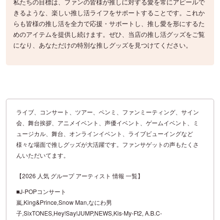
私たちの目標は、ファンの皆様が推しに対する愛を常にアピールで
きるような、楽しい推し活ライフをサポートすることです。これか
らも皆様の推し活を全力で応援・サポートし、推し愛を形にするた
めのアイテムを提供し続けます。ぜひ、当店の推し活グッズをご覧
になり、あなただけの特別な推しグッズを見つけてください。
ライブ、コンサート、ツアー、ペンミ、ファンミーティング、サイン
会、舞台挨拶、アニメイベント、声優イベント、ゲームイベント、ミ
ュージカル、舞台、オンラインイベント、ライブビューイングなど
様々な場面で推しグッズが大活躍です。ファンサゲットの声もたくさ
んいただいてます。
【2026 人気 グループ アーティスト 情報 一覧】
■J-POPコンサート
嵐,King&Prince,Snow Man,なにわ男
子,SixTONES,Hey!Say!JUMP,NEWS,Kis-My-Ft2, A.B.C-