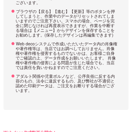
ございます。
ブラウザの【戻る】【進む】【更新】等のボタンを押
してしまうと、作業中のデータがリセットされてしま
いますのでご注意下さい。スマホの場合、ページを完
全に閉じなければ再度表示できますが、作業を中断す
る場合は【メニュー】からデザインを保存することを
お勧めします。(保存したデザインは再編集できます)
Web decoシステムで作成いただいたデータ内の肖像権
や著作権等は、当店ではお調べしておりません。肖像
権や著作権を侵害するものでないかは、お客様ご自身
でご確認の上、データ作成をお願いいたします。 肖像
権や著作権の侵害による問題が生じた場合でも、当店
では責任を負いかねますのでご注意ください。
アダルト関係や児童ポルノなど、公序良俗に反する内
容のもの、法令に違反するもの、及び弊社が不適切と
認めた印刷データは、ご注文をお断りする場合がござ
います。