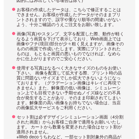
図的にはみ出している場合は除く)
お客様の作成したデータは、こちらで修正することは
できません。お客様が作成したデータがそのままプリ
ントされますので、誤字や重なり順等の間違いがない
よう、十分ご確認のうえご注文をお願い致します。
画像(写真)やスタンプ、文字を配置した際、動作が軽く
なるよう画質を下げて表示しており、Web画面上では
画像やフチ(境目)部分が少々粗く見えますが、画像その
ものの画質で作成いたします。実際にプリントされた
ものは、もともと画質の悪いものでなければ、なめら
かに仕上がりますのでご安心ください。
使用する写真はなるべく大きなサイズのものをお使い
下さい。 画像を配置して拡大する際、プリント時の品
質に問題ないサイズまでしか拡大できないようになっ
ております。（グラデーション画像はキレイに再現で
きません）また、解像度の低い画像は、シミュレーシ
ョン上でも目視できない予期せぬノイズ線などの不具
合が発生することがあり、そのまま印刷されてしまい
ます。解像度の高い画像をお持ちでない場合は、当店
の画像拡大サービスをご利用ください。
セット割は必ずデザインシミュレーション画面（4分割
された画面）からお客様ご自身で適用をお願いいたし
ます。 カートから数量を変更された場合はセット割が
適用されません。
※Web decoうちわなど、一部セット割対象外の商品が