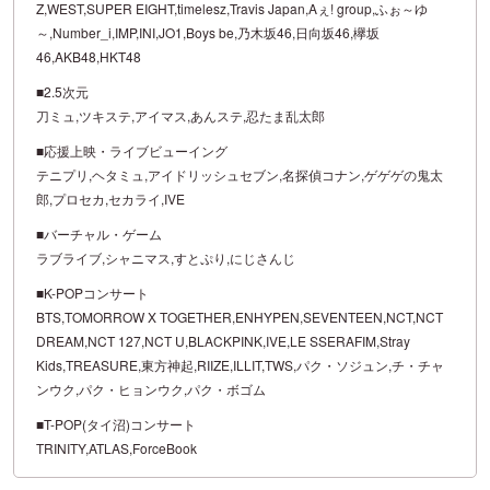
Z,WEST,SUPER EIGHT,timelesz,Travis Japan,Aぇ! group,ふぉ～ゆ
～,Number_i,IMP,INI,JO1,Boys be,乃木坂46,日向坂46,欅坂
46,AKB48,HKT48
■2.5次元
刀ミュ,ツキステ,アイマス,あんステ,忍たま乱太郎
■応援上映・ライブビューイング
テニプリ,ヘタミュ,アイドリッシュセブン,名探偵コナン,ゲゲゲの鬼太
郎,プロセカ,セカライ,IVE
■バーチャル・ゲーム
ラブライブ,シャニマス,すとぷり,にじさんじ
■K-POPコンサート
BTS,TOMORROW X TOGETHER,ENHYPEN,SEVENTEEN,NCT,NCT
DREAM,NCT 127,NCT U,BLACKPINK,IVE,LE SSERAFIM,Stray
Kids,TREASURE,東方神起,RIIZE,ILLIT,TWS,パク・ソジュン,チ・チャ
ンウク,パク・ヒョンウク,パク・ボゴム
■T-POP(タイ沼)コンサート
TRINITY,ATLAS,ForceBook