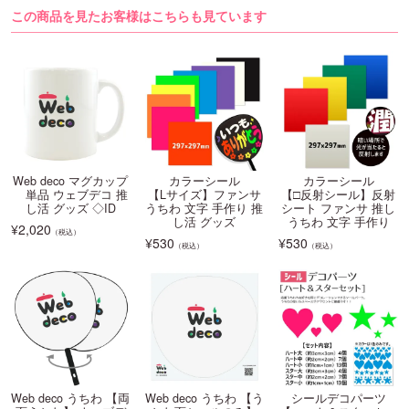
この商品を見たお客様はこちらも見ています
Web deco マグカップ
カラーシール
カラーシール
単品 ウェブデコ 推
【Lサイズ】ファンサ
【□反射シール】反射
し活 グッズ ◇ID
うちわ 文字 手作り 推
シート ファンサ 推し
し活 グッズ
うちわ 文字 手作り
¥
2,020
（税込）
¥
530
¥
530
（税込）
（税込）
Web deco うちわ 【両
Web deco うちわ 【う
シールデコパーツ