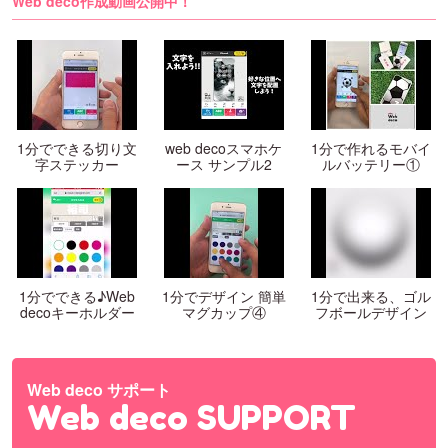
Web deco作成動画公開中！
1分でできる切り文
web decoスマホケ
1分で作れるモバイ
字ステッカー
ース サンプル2
ルバッテリー①
1分でできる♪Web
1分でデザイン 簡単
1分で出来る、ゴル
decoキーホルダー
マグカップ④
フボールデザイン
Web deco サポート
Web deco SUPPORT