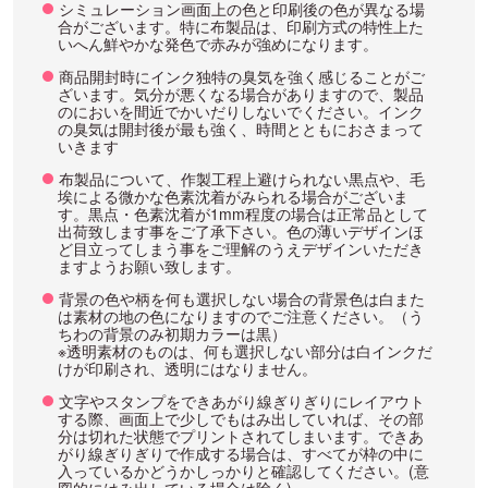
シミュレーション画面上の色と印刷後の色が異なる場
合がございます。特に布製品は、印刷方式の特性上た
いへん鮮やかな発色で赤みが強めになります。
商品開封時にインク独特の臭気を強く感じることがご
ざいます。気分が悪くなる場合がありますので、製品
のにおいを間近でかいだりしないでください。インク
の臭気は開封後が最も強く、時間とともにおさまって
いきます
布製品について、作製工程上避けられない黒点や、毛
埃による微かな色素沈着がみられる場合がございま
す。黒点・色素沈着が1mm程度の場合は正常品として
出荷致します事をご了承下さい。色の薄いデザインほ
ど目立ってしまう事をご理解のうえデザインいただき
ますようお願い致します。
背景の色や柄を何も選択しない場合の背景色は白また
は素材の地の色になりますのでご注意ください。（う
ちわの背景のみ初期カラーは黒）
※透明素材のものは、何も選択しない部分は白インクだ
けが印刷され、透明にはなりません。
文字やスタンプをできあがり線ぎりぎりにレイアウト
する際、画面上で少しでもはみ出していれば、その部
分は切れた状態でプリントされてしまいます。できあ
がり線ぎりぎりで作成する場合は、すべてが枠の中に
入っているかどうかしっかりと確認してください。(意