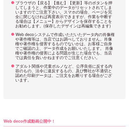
ブラウザの【戻る】【進む】【更新】等のボタンを押
してしまうと、作業中のデータがリセットされてしま
いますのでご注意下さい。スマホの場合、ページを完
全に閉じなければ再度表示できますが、作業を中断す
る場合は【メニュー】からデザインを保存することを
お勧めします。(保存したデザインは再編集できます)
Web decoシステムで作成いただいたデータ内の肖像権
や著作権等は、当店ではお調べしておりません。肖像
権や著作権を侵害するものでないかは、お客様ご自身
でご確認の上、データ作成をお願いいたします。 肖像
権や著作権の侵害による問題が生じた場合でも、当店
では責任を負いかねますのでご注意ください。
アダルト関係や児童ポルノなど、公序良俗に反する内
容のもの、法令に違反するもの、及び弊社が不適切と
認めた印刷データは、ご注文をお断りする場合がござ
います。
Web deco作成動画公開中！