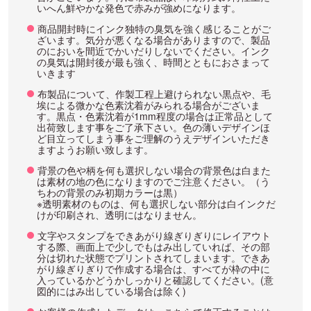
いへん鮮やかな発色で赤みが強めになります。
商品開封時にインク独特の臭気を強く感じることがご
ざいます。気分が悪くなる場合がありますので、製品
のにおいを間近でかいだりしないでください。インク
の臭気は開封後が最も強く、時間とともにおさまって
いきます
布製品について、作製工程上避けられない黒点や、毛
埃による微かな色素沈着がみられる場合がございま
す。黒点・色素沈着が1mm程度の場合は正常品として
出荷致します事をご了承下さい。色の薄いデザインほ
ど目立ってしまう事をご理解のうえデザインいただき
ますようお願い致します。
背景の色や柄を何も選択しない場合の背景色は白また
は素材の地の色になりますのでご注意ください。（う
ちわの背景のみ初期カラーは黒）
※透明素材のものは、何も選択しない部分は白インクだ
けが印刷され、透明にはなりません。
文字やスタンプをできあがり線ぎりぎりにレイアウト
する際、画面上で少しでもはみ出していれば、その部
分は切れた状態でプリントされてしまいます。できあ
がり線ぎりぎりで作成する場合は、すべてが枠の中に
入っているかどうかしっかりと確認してください。(意
図的にはみ出している場合は除く)