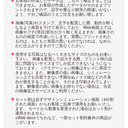
お客様の作成したデータは、こちらで修正することは
できません。お客様が作成したデータがそのままプリ
ントされますので、誤字や重なり順等の間違いがない
よう、十分ご確認のうえご注文をお願い致します。
画像(写真)やスタンプ、文字を配置した際、動作が軽く
なるよう画質を下げて表示しており、Web画面上では
画像やフチ(境目)部分が少々粗く見えますが、画像その
ものの画質で作成いたします。実際にプリントされた
ものは、もともと画質の悪いものでなければ、なめら
かに仕上がりますのでご安心ください。
使用する写真はなるべく大きなサイズのものをお使い
下さい。 画像を配置して拡大する際、プリント時の品
質に問題ないサイズまでしか拡大できないようになっ
ております。（グラデーション画像はキレイに再現で
きません）また、解像度の低い画像は、シミュレーシ
ョン上でも目視できない予期せぬノイズ線などの不具
合が発生することがあり、そのまま印刷されてしまい
ます。解像度の高い画像をお持ちでない場合は、当店
の画像拡大サービスをご利用ください。
セット割は必ずデザインシミュレーション画面（4分割
された画面）からお客様ご自身で適用をお願いいたし
ます。 カートから数量を変更された場合はセット割が
適用されません。
※Web decoうちわなど、一部セット割対象外の商品が
ございます。