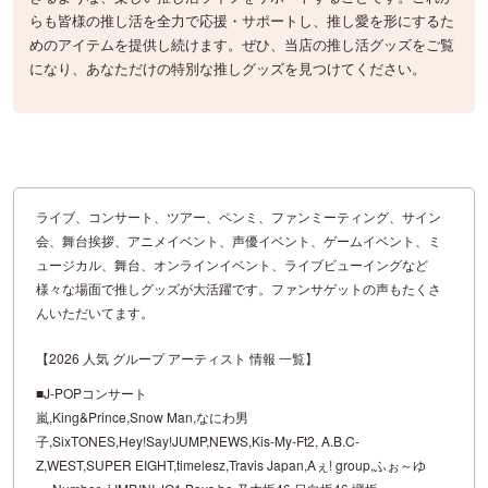
らも皆様の推し活を全力で応援・サポートし、推し愛を形にするた
めのアイテムを提供し続けます。ぜひ、当店の推し活グッズをご覧
になり、あなただけの特別な推しグッズを見つけてください。
ライブ、コンサート、ツアー、ペンミ、ファンミーティング、サイン
会、舞台挨拶、アニメイベント、声優イベント、ゲームイベント、ミ
ュージカル、舞台、オンラインイベント、ライブビューイングなど
様々な場面で推しグッズが大活躍です。ファンサゲットの声もたくさ
んいただいてます。
【2026 人気 グループ アーティスト 情報 一覧】
■J-POPコンサート
嵐,King&Prince,Snow Man,なにわ男
子,SixTONES,Hey!Say!JUMP,NEWS,Kis-My-Ft2, A.B.C-
Z,WEST,SUPER EIGHT,timelesz,Travis Japan,Aぇ! group,ふぉ～ゆ