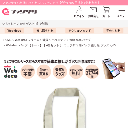
ファンサうちわ 推しうちわ ならファンクリ【合計6,600円以上で送料無料】
ログイン
お問合せ
カート
メニュー
いらっしゃいませ ゲスト 様（会員）
Web deco
推し活うちわ
アクリルスタンド
手作り材料
HOME
Web deco シリーズ
雑貨
バラエティ
Web deco バッグ
Web deco バッグ 【トート】【 4個セット 】 ウェブデコ 痛バック 推し活 グッズ ◇ID