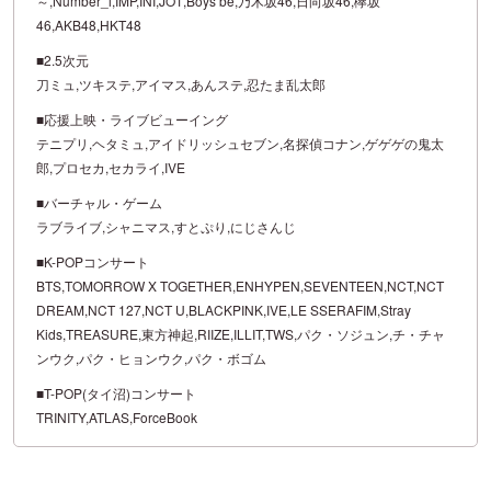
～,Number_i,IMP,INI,JO1,Boys be,乃木坂46,日向坂46,欅坂
46,AKB48,HKT48
■2.5次元
刀ミュ,ツキステ,アイマス,あんステ,忍たま乱太郎
■応援上映・ライブビューイング
テニプリ,ヘタミュ,アイドリッシュセブン,名探偵コナン,ゲゲゲの鬼太
郎,プロセカ,セカライ,IVE
■バーチャル・ゲーム
ラブライブ,シャニマス,すとぷり,にじさんじ
■K-POPコンサート
BTS,TOMORROW X TOGETHER,ENHYPEN,SEVENTEEN,NCT,NCT
DREAM,NCT 127,NCT U,BLACKPINK,IVE,LE SSERAFIM,Stray
Kids,TREASURE,東方神起,RIIZE,ILLIT,TWS,パク・ソジュン,チ・チャ
ンウク,パク・ヒョンウク,パク・ボゴム
■T-POP(タイ沼)コンサート
TRINITY,ATLAS,ForceBook