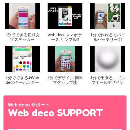
1分でできる切り文
web decoスマホケ
1分で作れるモバイ
字ステッカー
ース サンプル2
ルバッテリー①
1分でできる♪Web
1分でデザイン 簡単
1分で出来る、ゴル
decoキーホルダー
マグカップ④
フボールデザイン
Web deco サポート
Web deco SUPPORT