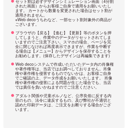
セット割は必ずデザインシミュレーション画面（4分割
された画面）からお客様ご自身で適用をお願いいたし
ます。 カートから数量を変更された場合はセット割が
適用されません。
※Web decoうちわなど、一部セット割対象外の商品が
ございます。
ブラウザの【戻る】【進む】【更新】等のボタンを押
してしまうと、作業中のデータがリセットされてしま
いますのでご注意下さい。スマホの場合、ページを完
全に閉じなければ再度表示できますが、作業を中断す
る場合は【メニュー】からデザインを保存することを
お勧めします。(保存したデザインは再編集できます)
Web decoシステムで作成いただいたデータ内の肖像権
や著作権等は、当店ではお調べしておりません。肖像
権や著作権を侵害するものでないかは、お客様ご自身
でご確認の上、データ作成をお願いいたします。 肖像
権や著作権の侵害による問題が生じた場合でも、当店
では責任を負いかねますのでご注意ください。
アダルト関係や児童ポルノなど、公序良俗に反する内
容のもの、法令に違反するもの、及び弊社が不適切と
認めた印刷データは、ご注文をお断りする場合がござ
います。