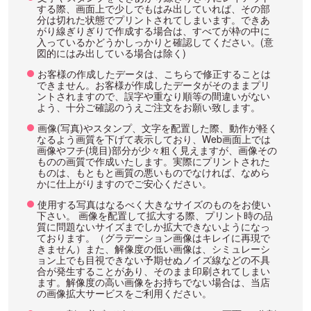
する際、画面上で少しでもはみ出していれば、その部
分は切れた状態でプリントされてしまいます。できあ
がり線ぎりぎりで作成する場合は、すべてが枠の中に
入っているかどうかしっかりと確認してください。(意
図的にはみ出している場合は除く)
お客様の作成したデータは、こちらで修正することは
できません。お客様が作成したデータがそのままプリ
ントされますので、誤字や重なり順等の間違いがない
よう、十分ご確認のうえご注文をお願い致します。
画像(写真)やスタンプ、文字を配置した際、動作が軽く
なるよう画質を下げて表示しており、Web画面上では
画像やフチ(境目)部分が少々粗く見えますが、画像その
ものの画質で作成いたします。実際にプリントされた
ものは、もともと画質の悪いものでなければ、なめら
かに仕上がりますのでご安心ください。
使用する写真はなるべく大きなサイズのものをお使い
下さい。 画像を配置して拡大する際、プリント時の品
質に問題ないサイズまでしか拡大できないようになっ
ております。（グラデーション画像はキレイに再現で
きません）また、解像度の低い画像は、シミュレーシ
ョン上でも目視できない予期せぬノイズ線などの不具
合が発生することがあり、そのまま印刷されてしまい
ます。解像度の高い画像をお持ちでない場合は、当店
の画像拡大サービスをご利用ください。