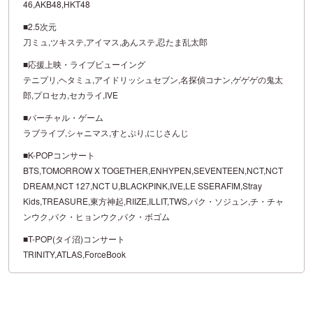
46,AKB48,HKT48
■2.5次元
刀ミュ,ツキステ,アイマス,あんステ,忍たま乱太郎
■応援上映・ライブビューイング
テニプリ,ヘタミュ,アイドリッシュセブン,名探偵コナン,ゲゲゲの鬼太
郎,プロセカ,セカライ,IVE
■バーチャル・ゲーム
ラブライブ,シャニマス,すとぷり,にじさんじ
■K-POPコンサート
BTS,TOMORROW X TOGETHER,ENHYPEN,SEVENTEEN,NCT,NCT
DREAM,NCT 127,NCT U,BLACKPINK,IVE,LE SSERAFIM,Stray
Kids,TREASURE,東方神起,RIIZE,ILLIT,TWS,パク・ソジュン,チ・チャ
ンウク,パク・ヒョンウク,パク・ボゴム
■T-POP(タイ沼)コンサート
TRINITY,ATLAS,ForceBook