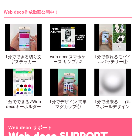
Web deco作成動画公開中！
1分でできる切り文
web decoスマホケ
1分で作れるモバイ
字ステッカー
ース サンプル2
ルバッテリー①
1分でできる♪Web
1分でデザイン 簡単
1分で出来る、ゴル
decoキーホルダー
マグカップ④
フボールデザイン
Web deco サポート
Web deco SUPPORT