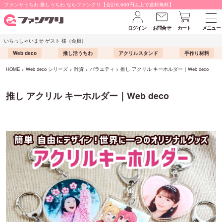
ファンサうちわ 推しうちわ ならファンクリ【合計6,600円以上で送料無料】
ログイン
お問合せ
カート
メニュー
いらっしゃいませ ゲスト 様（会員）
Web deco
推し活うちわ
アクリルスタンド
手作り材料
HOME
Web deco シリーズ
雑貨
バラエティ
推し アクリル キーホルダー｜Web deco
推し アクリル キーホルダー｜Web deco