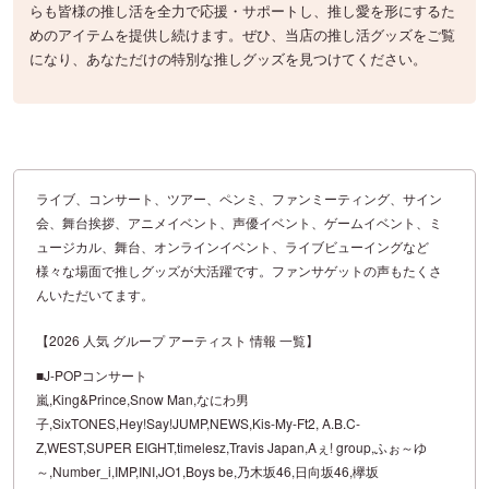
らも皆様の推し活を全力で応援・サポートし、推し愛を形にするた
めのアイテムを提供し続けます。ぜひ、当店の推し活グッズをご覧
になり、あなただけの特別な推しグッズを見つけてください。
ライブ、コンサート、ツアー、ペンミ、ファンミーティング、サイン
会、舞台挨拶、アニメイベント、声優イベント、ゲームイベント、ミ
ュージカル、舞台、オンラインイベント、ライブビューイングなど
様々な場面で推しグッズが大活躍です。ファンサゲットの声もたくさ
んいただいてます。
【2026 人気 グループ アーティスト 情報 一覧】
■J-POPコンサート
嵐,King&Prince,Snow Man,なにわ男
子,SixTONES,Hey!Say!JUMP,NEWS,Kis-My-Ft2, A.B.C-
Z,WEST,SUPER EIGHT,timelesz,Travis Japan,Aぇ! group,ふぉ～ゆ
～,Number_i,IMP,INI,JO1,Boys be,乃木坂46,日向坂46,欅坂