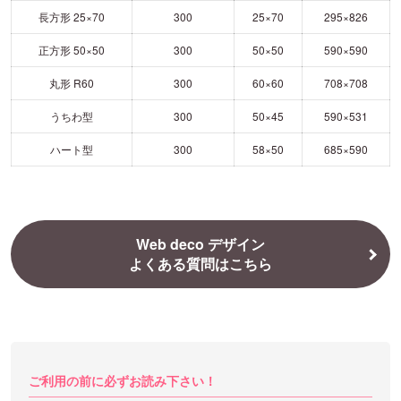
長方形 25×70
300
25×70
295×826
正方形 50×50
300
50×50
590×590
丸形 R60
300
60×60
708×708
うちわ型
300
50×45
590×531
ハート型
300
58×50
685×590
Web deco デザイン
よくある質問はこちら
ご利用の前に必ずお読み下さい！