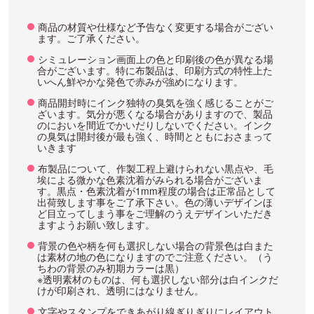
商品の材質や仕様など予告なく変更する場合がござい
ます。ご了承ください。
シミュレーション画面上の色と印刷後の色が異なる場
合がございます。特に布製品は、印刷方式の特性上た
いへん鮮やかな発色で赤みが強めになります。
商品開封時にインク独特の臭気を強く感じることがご
ざいます。気分が悪くなる場合がありますので、製品
のにおいを間近でかいだりしないでください。インク
の臭気は開封後が最も強く、時間とともにおさまって
いきます
布製品について、作製工程上避けられない黒点や、毛
埃による微かな色素沈着がみられる場合がございま
す。黒点・色素沈着が1mm程度の場合は正常品として
出荷致します事をご了承下さい。色の薄いデザインほ
ど目立ってしまう事をご理解のうえデザインいただき
ますようお願い致します。
背景の色や柄を何も選択しない場合の背景色は白また
は素材の地の色になりますのでご注意ください。（う
ちわの背景のみ初期カラーは黒）
※透明素材のものは、何も選択しない部分は白インクだ
けが印刷され、透明にはなりません。
文字やスタンプをできあがり線ぎりぎりにレイアウト