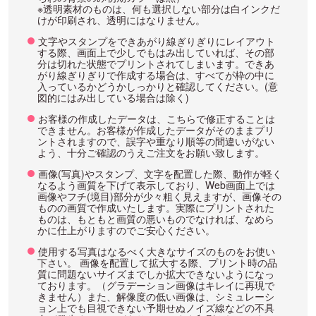
※透明素材のものは、何も選択しない部分は白インクだ
けが印刷され、透明にはなりません。
文字やスタンプをできあがり線ぎりぎりにレイアウト
する際、画面上で少しでもはみ出していれば、その部
分は切れた状態でプリントされてしまいます。できあ
がり線ぎりぎりで作成する場合は、すべてが枠の中に
入っているかどうかしっかりと確認してください。(意
図的にはみ出している場合は除く)
お客様の作成したデータは、こちらで修正することは
できません。お客様が作成したデータがそのままプリ
ントされますので、誤字や重なり順等の間違いがない
よう、十分ご確認のうえご注文をお願い致します。
画像(写真)やスタンプ、文字を配置した際、動作が軽く
なるよう画質を下げて表示しており、Web画面上では
画像やフチ(境目)部分が少々粗く見えますが、画像その
ものの画質で作成いたします。実際にプリントされた
ものは、もともと画質の悪いものでなければ、なめら
かに仕上がりますのでご安心ください。
使用する写真はなるべく大きなサイズのものをお使い
下さい。 画像を配置して拡大する際、プリント時の品
質に問題ないサイズまでしか拡大できないようになっ
ております。（グラデーション画像はキレイに再現で
きません）また、解像度の低い画像は、シミュレーシ
ョン上でも目視できない予期せぬノイズ線などの不具