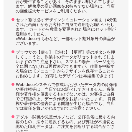
合が発生することがあり、そのまま印刷されてしまい
ます。解像度の高い画像をお持ちでない場合は、当店
の画像拡大サービスをご利用ください。
セット割は必ずデザインシミュレーション画面（4分割
された画面）からお客様ご自身で適用をお願いいたし
ます。 カートから数量を変更された場合はセット割が
適用されません。
※Web decoうちわなど、一部セット割対象外の商品が
ございます。
ブラウザの【戻る】【進む】【更新】等のボタンを押
してしまうと、作業中のデータがリセットされてしま
いますのでご注意下さい。スマホの場合、ページを完
全に閉じなければ再度表示できますが、作業を中断す
る場合は【メニュー】からデザインを保存することを
お勧めします。(保存したデザインは再編集できます)
Web decoシステムで作成いただいたデータ内の肖像権
や著作権等は、当店ではお調べしておりません。肖像
権や著作権を侵害するものでないかは、お客様ご自身
でご確認の上、データ作成をお願いいたします。 肖像
権や著作権の侵害による問題が生じた場合でも、当店
では責任を負いかねますのでご注意ください。
アダルト関係や児童ポルノなど、公序良俗に反する内
容のもの、法令に違反するもの、及び弊社が不適切と
認めた印刷データは、ご注文をお断りする場合がござ
います。