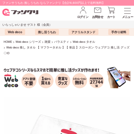
ファンサうちわ 推しうちわ ならファンクリ【合計6,600円以上で送料無料】
ログイン
お問合せ
カート
メニュー
いらっしゃいませ ゲスト 様（会員）
Web deco
推し活うちわ
アクリルスタンド
手作り材料
HOME
Web deco シリーズ
雑貨
バラエティ
Web deco タオル
Web deco 推し タオル 【 マフラータオル 】【 単品 】スローガン ウェブデコ 推し活 グッズ
◇ID