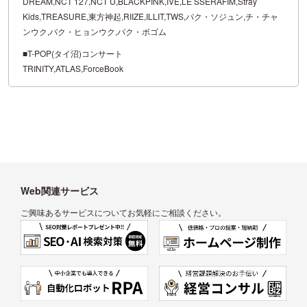
DREAM,NCT 127,NCT U,BLACKPINK,IVE,LE SSERAFIM,Stray
Kids,TREASURE,東方神起,RIIZE,ILLIT,TWS,パク・ソジュン,チ・チャ
ンウク,パク・ヒョンウク,パク・ボゴム
■T-POP(タイ沼)コンサート
TRINITY,ATLAS,ForceBook
Web関連サービス
ご興味あるサービスについてお気軽にご相談ください。