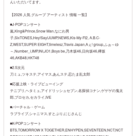
んいただいてます。
【2026 人気 グループ アーティスト 情報 一覧】
■J-POPコンサート
嵐,King&Prince,Snow Man,なにわ男
子,SixTONES,Hey!Say!JUMP,NEWS,Kis-My-Ft2, A.B.C-
Z,WEST,SUPER EIGHT,timelesz,Travis Japan,Aぇ! group,ふぉ～ゆ
～,Number_i,IMP,INI,JO1,Boys be,乃木坂46,日向坂46,欅坂
46,AKB48,HKT48
■2.5次元
刀ミュ,ツキステ,アイマス,あんステ,忍たま乱太郎
■応援上映・ライブビューイング
テニプリ,ヘタミュ,アイドリッシュセブン,名探偵コナン,ゲゲゲの鬼太
郎,プロセカ,セカライ,IVE
■バーチャル・ゲーム
ラブライブ,シャニマス,すとぷり,にじさんじ
■K-POPコンサート
BTS,TOMORROW X TOGETHER,ENHYPEN,SEVENTEEN,NCT,NCT