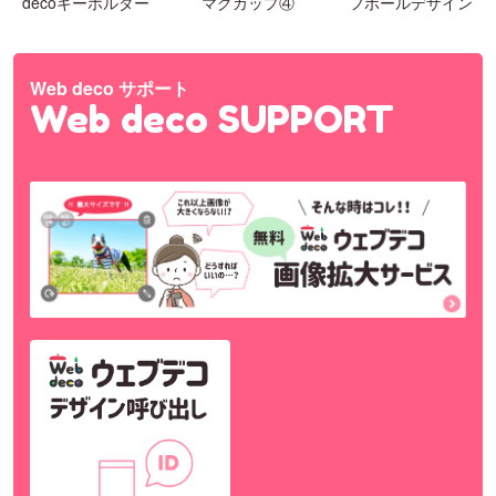
decoキーホルダー
マグカップ④
フボールデザイン
Web deco サポート
Web deco SUPPORT