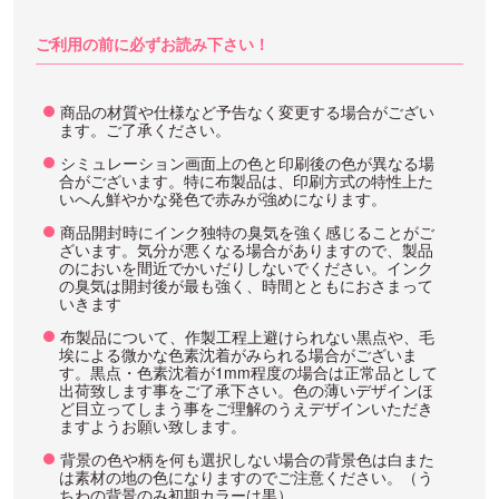
ご利用の前に必ずお読み下さい！
商品の材質や仕様など予告なく変更する場合がござい
ます。ご了承ください。
シミュレーション画面上の色と印刷後の色が異なる場
合がございます。特に布製品は、印刷方式の特性上た
いへん鮮やかな発色で赤みが強めになります。
商品開封時にインク独特の臭気を強く感じることがご
ざいます。気分が悪くなる場合がありますので、製品
のにおいを間近でかいだりしないでください。インク
の臭気は開封後が最も強く、時間とともにおさまって
いきます
布製品について、作製工程上避けられない黒点や、毛
埃による微かな色素沈着がみられる場合がございま
す。黒点・色素沈着が1mm程度の場合は正常品として
出荷致します事をご了承下さい。色の薄いデザインほ
ど目立ってしまう事をご理解のうえデザインいただき
ますようお願い致します。
背景の色や柄を何も選択しない場合の背景色は白また
は素材の地の色になりますのでご注意ください。（う
ちわの背景のみ初期カラーは黒）