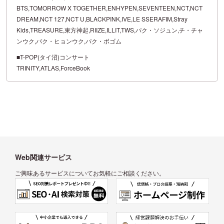
BTS,TOMORROW X TOGETHER,ENHYPEN,SEVENTEEN,NCT,NCT
DREAM,NCT 127,NCT U,BLACKPINK,IVE,LE SSERAFIM,Stray
Kids,TREASURE,東方神起,RIIZE,ILLIT,TWS,パク・ソジュン,チ・チャ
ンウク,パク・ヒョンウク,パク・ボゴム
■T-POP(タイ沼)コンサート
TRINITY,ATLAS,ForceBook
Web関連サービス
ご興味あるサービスについてお気軽にご相談ください。