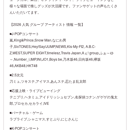
様々な場面で推しグッズが大活躍です。ファンサゲットの声もたくさ
んいただいてます。
【2026 人気 グループ アーティスト 情報 一覧】
■J-POPコンサート
嵐,King&Prince,Snow Man,なにわ男
子,SixTONES,Hey!Say!JUMP,NEWS,Kis-My-Ft2, A.B.C-
Z,WEST,SUPER EIGHT,timelesz,Travis Japan,Aぇ! group,ふぉ～ゆ
～,Number_i,IMP,INI,JO1,Boys be,乃木坂46,日向坂46,欅坂
46,AKB48,HKT48
■2.5次元
刀ミュ,ツキステ,アイマス,あんステ,忍たま乱太郎
■応援上映・ライブビューイング
テニプリ,ヘタミュ,アイドリッシュセブン,名探偵コナン,ゲゲゲの鬼太
郎,プロセカ,セカライ,IVE
■バーチャル・ゲーム
ラブライブ,シャニマス,すとぷり,にじさんじ
■K-POPコンサート