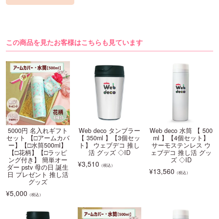
この商品を見たお客様はこちらも見ています
5000円 名入れギフト
Web deco タンブラー
Web deco 水筒 【 500
セット 【□アームカバ
【 350ml 】【3個セッ
ml 】【4個セット】
ー】【□水筒500ml】
ト】 ウェブデコ 推し
サーモステンレス ウ
【□花柄】【□ラッピ
活 グッズ ◇ID
ェブデコ 推し活 グッ
ング付き】 簡単オー
ズ ◇ID
¥
3,510
（税込）
ダー pstv 母の日 誕生
¥
13,560
（税込）
日 プレゼント 推し活
グッズ
¥
5,000
（税込）