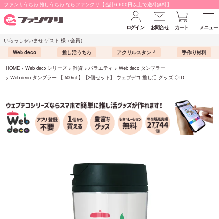
ファンサうちわ 推しうちわ ならファンクリ【合計6,600円以上で送料無料】
ログイン
お問合せ
カート
メニュー
いらっしゃいませ ゲスト 様（会員）
Web deco
推し活うちわ
アクリルスタンド
手作り材料
HOME
Web deco シリーズ
雑貨
バラエティ
Web deco タンブラー
Web deco タンブラー 【 500ml 】【2個セット】 ウェブデコ 推し活 グッズ ◇ID