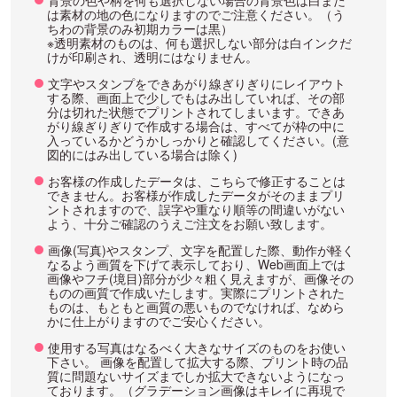
背景の色や柄を何も選択しない場合の背景色は白また
は素材の地の色になりますのでご注意ください。（う
ちわの背景のみ初期カラーは黒）
※透明素材のものは、何も選択しない部分は白インクだ
けが印刷され、透明にはなりません。
文字やスタンプをできあがり線ぎりぎりにレイアウト
する際、画面上で少しでもはみ出していれば、その部
分は切れた状態でプリントされてしまいます。できあ
がり線ぎりぎりで作成する場合は、すべてが枠の中に
入っているかどうかしっかりと確認してください。(意
図的にはみ出している場合は除く)
お客様の作成したデータは、こちらで修正することは
できません。お客様が作成したデータがそのままプリ
ントされますので、誤字や重なり順等の間違いがない
よう、十分ご確認のうえご注文をお願い致します。
画像(写真)やスタンプ、文字を配置した際、動作が軽く
なるよう画質を下げて表示しており、Web画面上では
画像やフチ(境目)部分が少々粗く見えますが、画像その
ものの画質で作成いたします。実際にプリントされた
ものは、もともと画質の悪いものでなければ、なめら
かに仕上がりますのでご安心ください。
使用する写真はなるべく大きなサイズのものをお使い
下さい。 画像を配置して拡大する際、プリント時の品
質に問題ないサイズまでしか拡大できないようになっ
ております。（グラデーション画像はキレイに再現で