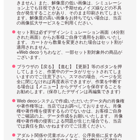
きません）また、解像度の低い画像は、シミュレーシ
ョン上でも目視できない予期せぬノイズ線などの不具
合が発生することがあり、そのまま印刷されてしまい
ます。解像度の高い画像をお持ちでない場合は、当店
の画像拡大サービスをご利用ください。
セット割は必ずデザインシミュレーション画面（4分割
された画面）からお客様ご自身で適用をお願いいたし
ます。 カートから数量を変更された場合はセット割が
適用されません。
※Web decoうちわなど、一部セット割対象外の商品が
ございます。
ブラウザの【戻る】【進む】【更新】等のボタンを押
してしまうと、作業中のデータがリセットされてしま
いますのでご注意下さい。スマホの場合、ページを完
全に閉じなければ再度表示できますが、作業を中断す
る場合は【メニュー】からデザインを保存することを
お勧めします。(保存したデザインは再編集できます)
Web decoシステムで作成いただいたデータ内の肖像権
や著作権等は、当店ではお調べしておりません。肖像
権や著作権を侵害するものでないかは、お客様ご自身
でご確認の上、データ作成をお願いいたします。 肖像
権や著作権の侵害による問題が生じた場合でも、当店
では責任を負いかねますのでご注意ください。
アダルト関係や児童ポルノなど、公序良俗に反する内