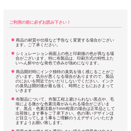
ご利用の前に必ずお読み下さい！
商品の材質や仕様など予告なく変更する場合がござい
ます。ご了承ください。
シミュレーション画面上の色と印刷後の色が異なる場
合がございます。特に布製品は、印刷方式の特性上た
いへん鮮やかな発色で赤みが強めになります。
商品開封時にインク独特の臭気を強く感じることがご
ざいます。気分が悪くなる場合がありますので、製品
のにおいを間近でかいだりしないでください。インク
の臭気は開封後が最も強く、時間とともにおさまって
いきます
布製品について、作製工程上避けられない黒点や、毛
埃による微かな色素沈着がみられる場合がございま
す。黒点・色素沈着が1mm程度の場合は正常品として
出荷致します事をご了承下さい。色の薄いデザインほ
ど目立ってしまう事をご理解のうえデザインいただき
ますようお願い致します。