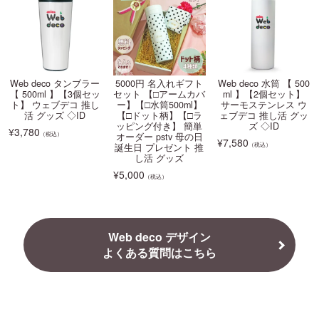
Web deco タンブラー
5000円 名入れギフト
Web deco 水筒 【 500
【 500ml 】【3個セッ
セット 【□アームカバ
ml 】【2個セット】
ト】 ウェブデコ 推し
ー】【□水筒500ml】
サーモステンレス ウ
活 グッズ ◇ID
【□ドット柄】【□ラ
ェブデコ 推し活 グッ
ッピング付き】 簡単
ズ ◇ID
¥
3,780
（税込）
オーダー pstv 母の日
¥
7,580
（税込）
誕生日 プレゼント 推
し活 グッズ
¥
5,000
（税込）
Web deco デザイン
よくある質問はこちら