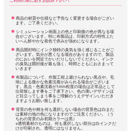
ご利用の前に必ずお読み下さい！
商品の材質や仕様など予告なく変更する場合がござい
ます。ご了承ください。
シミュレーション画面上の色と印刷後の色が異なる場
合がございます。特に布製品は、印刷方式の特性上た
いへん鮮やかな発色で赤みが強めになります。
商品開封時にインク独特の臭気を強く感じることがご
ざいます。気分が悪くなる場合がありますので、製品
のにおいを間近でかいだりしないでください。インク
の臭気は開封後が最も強く、時間とともにおさまって
いきます
布製品について、作製工程上避けられない黒点や、毛
埃による微かな色素沈着がみられる場合がございま
す。黒点・色素沈着が1mm程度の場合は正常品として
出荷致します事をご了承下さい。色の薄いデザインほ
ど目立ってしまう事をご理解のうえデザインいただき
ますようお願い致します。
背景の色や柄を何も選択しない場合の背景色は白また
は素材の地の色になりますのでご注意ください。（う
ちわの背景のみ初期カラーは黒）
※透明素材のものは、何も選択しない部分は白インクだ
けが印刷され、透明にはなりません。