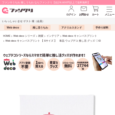
ファンサうちわ 推しうちわ ならファンクリ【合計6,600円以上で送料無料】
ログイン
お問合せ
カート
メニュー
いらっしゃいませ ゲスト 様（会員）
Web deco
推し活うちわ
アクリルスタンド
手作り材料
HOME
Web deco シリーズ
雑貨
インテリア
Web deco キャンバスプリント
Web deco キャンバスプリント 【 Sサイズ 】 単品 ウェブデコ 推し活 グッズ ◇ID