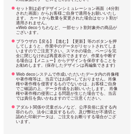
セット割は必ずデザインシミュレーション画面（4分割
された画面）からお客様ご自身で適用をお願いいたし
ます。 カートから数量を変更された場合はセット割が
適用されません。
※Web decoうちわなど、一部セット割対象外の商品が
ございます。
ブラウザの【戻る】【進む】【更新】等のボタンを押
してしまうと、作業中のデータがリセットされてしま
いますのでご注意下さい。スマホの場合、ページを完
全に閉じなければ再度表示できますが、作業を中断す
る場合は【メニュー】からデザインを保存することを
お勧めします。(保存したデザインは再編集できます)
Web decoシステムで作成いただいたデータ内の肖像権
や著作権等は、当店ではお調べしておりません。肖像
権や著作権を侵害するものでないかは、お客様ご自身
でご確認の上、データ作成をお願いいたします。 肖像
権や著作権の侵害による問題が生じた場合でも、当店
では責任を負いかねますのでご注意ください。
アダルト関係や児童ポルノなど、公序良俗に反する内
容のもの、法令に違反するもの、及び弊社が不適切と
認めた印刷データは、ご注文をお断りする場合がござ
います。