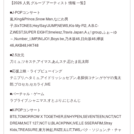
【2026 人気 グループ アーティスト 情報 一覧】
■J-POPコンサート
嵐,King&Prince,Snow Man,なにわ男
子,SixTONES,Hey!Say!JUMP,NEWS,Kis-My-Ft2, A.B.C-
Z,WEST,SUPER EIGHT,timelesz,Travis Japan,Aぇ! group,ふぉ～ゆ
～,Number_i,IMP,INI,JO1,Boys be,乃木坂46,日向坂46,欅坂
46,AKB48,HKT48
■2.5次元
刀ミュ,ツキステ,アイマス,あんステ,忍たま乱太郎
■応援上映・ライブビューイング
テニプリ,ヘタミュ,アイドリッシュセブン,名探偵コナン,ゲゲゲの鬼太
郎,プロセカ,セカライ,IVE
■バーチャル・ゲーム
ラブライブ,シャニマス,すとぷり,にじさんじ
■K-POPコンサート
BTS,TOMORROW X TOGETHER,ENHYPEN,SEVENTEEN,NCT,NCT
DREAM,NCT 127,NCT U,BLACKPINK,IVE,LE SSERAFIM,Stray
Kids,TREASURE,東方神起,RIIZE,ILLIT,TWS,パク・ソジュン,チ・チャ