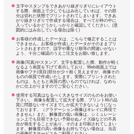
文字やスタンプをできあがり線ぎりぎりにレイアウト
する際、画面上で少しでもはみ出していれば、その部
分は切れた状態でプリントされてしまいます。できあ
がり線ぎりぎりで作成する場合は、すべてが枠の中に
入っているかどうかしっかりと確認してください。(意
図的にはみ出している場合は除く)
お客様の作成したデータは、こちらで修正することは
できません。お客様が作成したデータがそのままプリ
ントされますので、誤字や重なり順等の間違いがない
よう、十分ご確認のうえご注文をお願い致します。
画像(写真)やスタンプ、文字を配置した際、動作が軽く
なるよう画質を下げて表示しており、Web画面上では
画像やフチ(境目)部分が少々粗く見えますが、画像その
ものの画質で作成いたします。実際にプリントされた
ものは、もともと画質の悪いものでなければ、なめら
かに仕上がりますのでご安心ください。
使用する写真はなるべく大きなサイズのものをお使い
下さい。 画像を配置して拡大する際、プリント時の品
質に問題ないサイズまでしか拡大できないようになっ
ております。（グラデーション画像はキレイに再現で
きません）また、解像度の低い画像は、シミュレーシ
ョン上でも目視できない予期せぬノイズ線などの不具
合が発生することがあり、そのまま印刷されてしまい
ます。解像度の高い画像をお持ちでない場合は、当店
の画像拡大サービスをご利用ください。