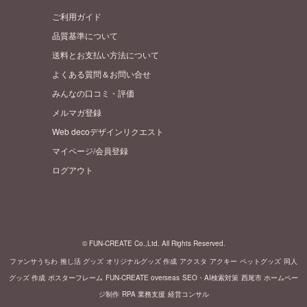
ご利用ガイド
品質基準について
送料とお支払い方法について
よくある質問＆お問い合せ
みんなの口コミ・評価
メルマガ登録
Web decoデザインリクエスト
マイページ/会員登録
ログアウト
© FUN-CREATE Co.,Ltd. All Rights Reserved.
ファンサうちわ
推し活 グッズ
オリジナルグッズ 作成
アクスタ
アクキー
ペットグッズ
同人
グッズ 作成
ポスターフレーム
FUN-CREATE overseas
SEO・AI検索対策
西尾市 ホームペー
ジ制作
RPA 業務支援
経営コンサル