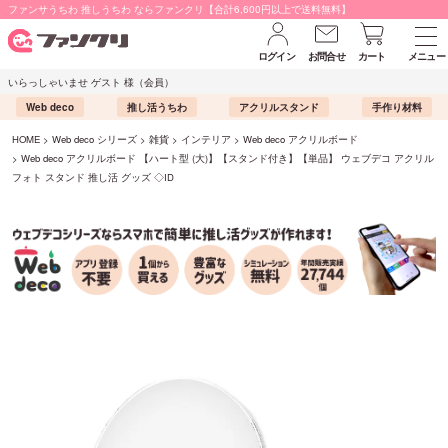
ファンサうちわ 推しうちわ ならファンクリ【合計6,600円以上で送料無料】
ログイン
お問合せ
カート
メニュー
いらっしゃいませ ゲスト 様（会員）
Web deco
推し活うちわ
アクリルスタンド
手作り材料
HOME
Web deco シリーズ
雑貨
インテリア
Web deco アクリルボード
Web deco アクリルボード 【ハート型 (大)】【スタンド付き】【単品】 ウェブデコ アクリル
フォト スタンド 推し活 グッズ ◇ID