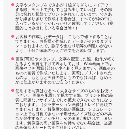
文字やスタンプをできあがり線ぎりぎりにレイアウト
する際、画面上で少しでもはみ出していれば、その部
分は切れた状態でプリントされてしまいます。できあ
がり線ぎりぎりで作成する場合は、すべてが枠の中に
入っているかどうかしっかりと確認してください。(意
図的にはみ出している場合は除く)
お客様の作成したデータは、こちらで修正することは
できません。お客様が作成したデータがそのままプリ
ントされますので、誤字や重なり順等の間違いがない
よう、十分ご確認のうえご注文をお願い致します。
画像(写真)やスタンプ、文字を配置した際、動作が軽く
なるよう画質を下げて表示しており、Web画面上では
画像やフチ(境目)部分が少々粗く見えますが、画像その
ものの画質で作成いたします。実際にプリントされた
ものは、もともと画質の悪いものでなければ、なめら
かに仕上がりますのでご安心ください。
使用する写真はなるべく大きなサイズのものをお使い
下さい。 画像を配置して拡大する際、プリント時の品
質に問題ないサイズまでしか拡大できないようになっ
ております。（グラデーション画像はキレイに再現で
きません）また、解像度の低い画像は、シミュレーシ
ョン上でも目視できない予期せぬノイズ線などの不具
合が発生することがあり、そのまま印刷されてしまい
ます。解像度の高い画像をお持ちでない場合は、当店
の画像拡大サービスをご利用ください。