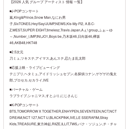
【2026 人気 グループ アーティスト 情報 一覧】
■J-POPコンサート
嵐,King&Prince,Snow Man,なにわ男
子,SixTONES,Hey!Say!JUMP,NEWS,Kis-My-Ft2, A.B.C-
Z,WEST,SUPER EIGHT,timelesz,Travis Japan,Aぇ! group,ふぉ～ゆ
～,Number_i,IMP,INI,JO1,Boys be,乃木坂46,日向坂46,欅坂
46,AKB48,HKT48
■2.5次元
刀ミュ,ツキステ,アイマス,あんステ,忍たま乱太郎
■応援上映・ライブビューイング
テニプリ,ヘタミュ,アイドリッシュセブン,名探偵コナン,ゲゲゲの鬼太
郎,プロセカ,セカライ,IVE
■バーチャル・ゲーム
ラブライブ,シャニマス,すとぷり,にじさんじ
■K-POPコンサート
BTS,TOMORROW X TOGETHER,ENHYPEN,SEVENTEEN,NCT,NCT
DREAM,NCT 127,NCT U,BLACKPINK,IVE,LE SSERAFIM,Stray
Kids,TREASURE,東方神起,RIIZE,ILLIT,TWS,パク・ソジュン,チ・チャ