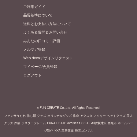
ご利用ガイド
品質基準について
送料とお支払い方法について
よくある質問＆お問い合せ
みんなの口コミ・評価
メルマガ登録
Web decoデザインリクエスト
マイページ/会員登録
ログアウト
© FUN-CREATE Co.,Ltd. All Rights Reserved.
ファンサうちわ
推し活 グッズ
オリジナルグッズ 作成
アクスタ
アクキー
ペットグッズ
同人
グッズ 作成
ポスターフレーム
FUN-CREATE overseas
SEO・AI検索対策
西尾市 ホームペー
ジ制作
RPA 業務支援
経営コンサル