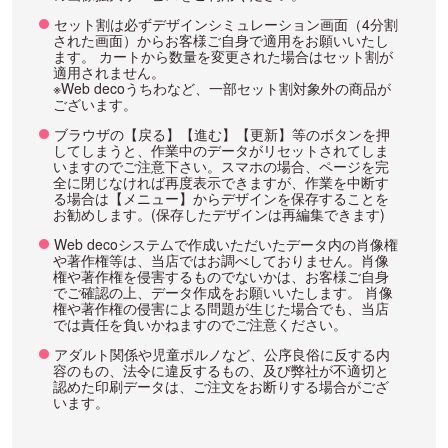
セット割は必ずデザインシミュレーション画面（4分割
された画面）からお客様ご自身で適用をお願いいたし
ます。 カートから数量を変更された場合はセット割が
適用されません。
※Web decoうちわなど、一部セット割対象外の商品が
ございます。
ブラウザの【戻る】【進む】【更新】等のボタンを押
してしまうと、作業中のデータがリセットされてしま
いますのでご注意下さい。スマホの場合、ページを完
全に閉じなければ再度表示できますが、作業を中断す
る場合は【メニュー】からデザインを保存することを
お勧めします。(保存したデザインは再編集できます)
Web decoシステムで作成いただいたデータ内の肖像権
や著作権等は、当店ではお調べしておりません。肖像
権や著作権を侵害するものでないかは、お客様ご自身
でご確認の上、データ作成をお願いいたします。 肖像
権や著作権の侵害による問題が生じた場合でも、当店
では責任を負いかねますのでご注意ください。
アダルト関係や児童ポルノなど、公序良俗に反する内
容のもの、法令に違反するもの、及び弊社が不適切と
認めた印刷データは、ご注文をお断りする場合がござ
います。