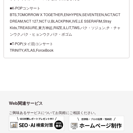
■K-POPコンサート
BTS,TOMORROW X TOGETHER,ENHYPEN,SEVENTEEN,NCT,NCT
DREAM,NCT 127,NCT U,BLACKPINK,IVE,LE SSERAFIM,Stray
Kids,TREASURE,東方神起,RIIZE,ILLIT,TWS,パク・ソジュン,チ・チャ
ンウク,パク・ヒョンウク,パク・ボゴム
■T-POP(タイ沼)コンサート
TRINITY,ATLAS,ForceBook
Web関連サービス
ご興味あるサービスについてお気軽にご相談ください。