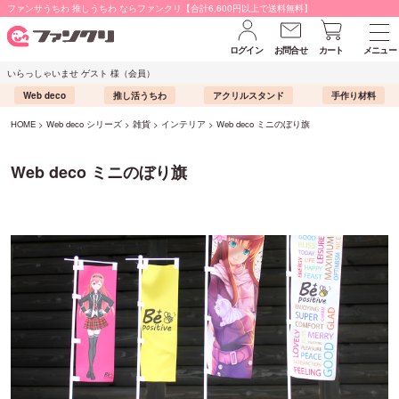
ファンサうちわ 推しうちわ ならファンクリ【合計6,600円以上で送料無料】
ログイン
お問合せ
カート
メニュー
いらっしゃいませ ゲスト 様（会員）
Web deco
推し活うちわ
アクリルスタンド
手作り材料
HOME
Web deco シリーズ
雑貨
インテリア
Web deco ミニのぼり旗
Web deco ミニのぼり旗