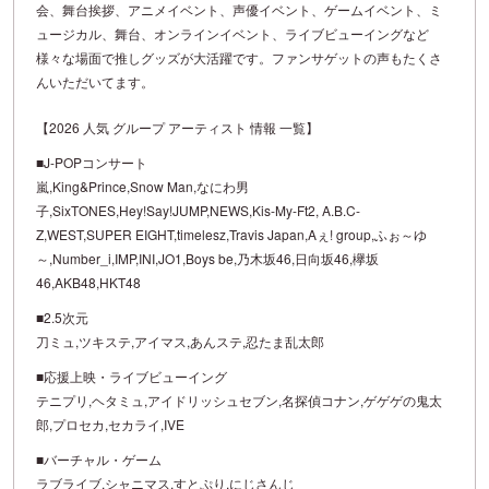
会、舞台挨拶、アニメイベント、声優イベント、ゲームイベント、ミ
ュージカル、舞台、オンラインイベント、ライブビューイングなど
様々な場面で推しグッズが大活躍です。ファンサゲットの声もたくさ
んいただいてます。
【2026 人気 グループ アーティスト 情報 一覧】
■J-POPコンサート
嵐,King&Prince,Snow Man,なにわ男
子,SixTONES,Hey!Say!JUMP,NEWS,Kis-My-Ft2, A.B.C-
Z,WEST,SUPER EIGHT,timelesz,Travis Japan,Aぇ! group,ふぉ～ゆ
～,Number_i,IMP,INI,JO1,Boys be,乃木坂46,日向坂46,欅坂
46,AKB48,HKT48
■2.5次元
刀ミュ,ツキステ,アイマス,あんステ,忍たま乱太郎
■応援上映・ライブビューイング
テニプリ,ヘタミュ,アイドリッシュセブン,名探偵コナン,ゲゲゲの鬼太
郎,プロセカ,セカライ,IVE
■バーチャル・ゲーム
ラブライブ,シャニマス,すとぷり,にじさんじ