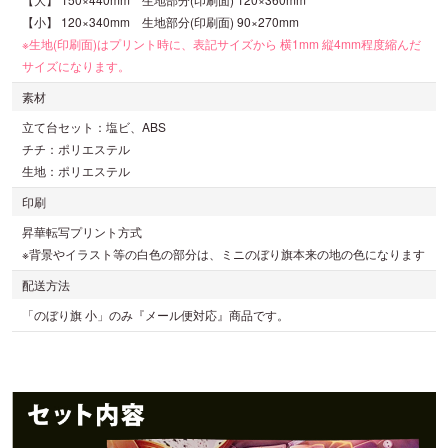
【小】 120×340mm 生地部分(印刷面) 90×270mm
※生地(印刷面)はプリント時に、表記サイズから 横1mm 縦4mm程度縮んだ
サイズになります。
素材
立て台セット：塩ビ、ABS
チチ：ポリエステル
生地：ポリエステル
印刷
昇華転写プリント方式
※背景やイラスト等の白色の部分は、ミニのぼり旗本来の地の色になります
配送方法
「のぼり旗 小」のみ『メール便対応』商品です。