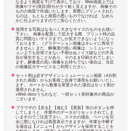
なるよう画質を下げて表示しており、Web画面上では
画像やフチ(境目)部分が少々粗く見えますが、画像その
ものの画質で作成いたします。実際にプリントされた
ものは、もともと画質の悪いものでなければ、なめら
かに仕上がりますのでご安心ください。
使用する写真はなるべく大きなサイズのものをお使い
下さい。 画像を配置して拡大する際、プリント時の品
質に問題ないサイズまでしか拡大できないようになっ
ております。（グラデーション画像はキレイに再現で
きません）また、解像度の低い画像は、シミュレーシ
ョン上でも目視できない予期せぬノイズ線などの不具
合が発生することがあり、そのまま印刷されてしまい
ます。解像度の高い画像をお持ちでない場合は、当店
の画像拡大サービスをご利用ください。
セット割は必ずデザインシミュレーション画面（4分割
された画面）からお客様ご自身で適用をお願いいたし
ます。 カートから数量を変更された場合はセット割が
適用されません。
※Web decoうちわなど、一部セット割対象外の商品が
ございます。
ブラウザの【戻る】【進む】【更新】等のボタンを押
してしまうと、作業中のデータがリセットされてしま
いますのでご注意下さい。スマホの場合、ページを完
全に閉じなければ再度表示できますが、作業を中断す
る場合は【メニュー】からデザインを保存することを
お勧めします。(保存したデザインは再編集できます)