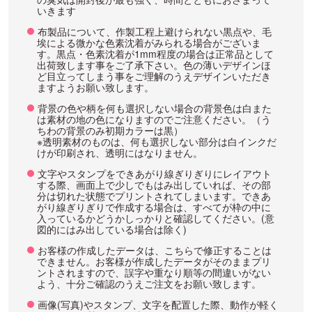
いきます
布製品について、作製工程上避けられない黒点や、毛
埃による微かな色素沈着がみられる場合がございま
す。黒点・色素沈着が1mm程度の場合は正常品として
出荷致します事をご了承下さい。色の薄いデザインほ
ど目立ってしまう事をご理解のうえデザインいただき
ますようお願い致します。
背景の色や柄を何も選択しない場合の背景色は白また
は素材の地の色になりますのでご注意ください。（う
ちわの背景のみ初期カラーは黒）
※透明素材のものは、何も選択しない部分は白インクだ
けが印刷され、透明にはなりません。
文字やスタンプをできあがり線ぎりぎりにレイアウト
する際、画面上で少しでもはみ出していれば、その部
分は切れた状態でプリントされてしまいます。できあ
がり線ぎりぎりで作成する場合は、すべてが枠の中に
入っているかどうかしっかりと確認してください。(意
図的にはみ出している場合は除く)
お客様の作成したデータは、こちらで修正することは
できません。お客様が作成したデータがそのままプリ
ントされますので、誤字や重なり順等の間違いがない
よう、十分ご確認のうえご注文をお願い致します。
画像(写真)やスタンプ、文字を配置した際、動作が軽く