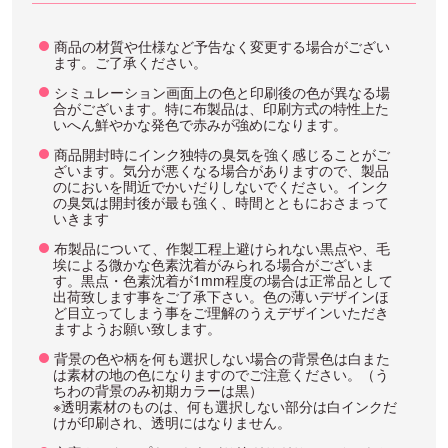
商品の材質や仕様など予告なく変更する場合がござい
ます。ご了承ください。
シミュレーション画面上の色と印刷後の色が異なる場
合がございます。特に布製品は、印刷方式の特性上た
いへん鮮やかな発色で赤みが強めになります。
商品開封時にインク独特の臭気を強く感じることがご
ざいます。気分が悪くなる場合がありますので、製品
のにおいを間近でかいだりしないでください。インク
の臭気は開封後が最も強く、時間とともにおさまって
いきます
布製品について、作製工程上避けられない黒点や、毛
埃による微かな色素沈着がみられる場合がございま
す。黒点・色素沈着が1mm程度の場合は正常品として
出荷致します事をご了承下さい。色の薄いデザインほ
ど目立ってしまう事をご理解のうえデザインいただき
ますようお願い致します。
背景の色や柄を何も選択しない場合の背景色は白また
は素材の地の色になりますのでご注意ください。（う
ちわの背景のみ初期カラーは黒）
※透明素材のものは、何も選択しない部分は白インクだ
けが印刷され、透明にはなりません。