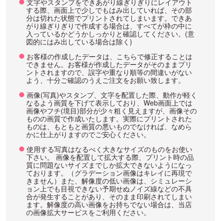
文字やスタンプをできあがり線ぎりぎりにレイアウト
する際、画面上で少しでもはみ出していれば、その部
分は切れた状態でプリントされてしまいます。できあ
がり線ぎりぎりで作成する場合は、すべてが枠の中に
入っているかどうかしっかりと確認してください。(意
図的にはみ出している場合は除く)
お客様の作成したデータは、こちらで修正することは
できません。お客様が作成したデータがそのままプリ
ントされますので、誤字や重なり順等の間違いがない
よう、十分ご確認のうえご注文をお願い致します。
画像(写真)やスタンプ、文字を配置した際、動作が軽く
なるよう画質を下げて表示しており、Web画面上では
画像やフチ(境目)部分が少々粗く見えますが、画像その
ものの画質で作成いたします。実際にプリントされた
ものは、もともと画質の悪いものでなければ、なめら
かに仕上がりますのでご安心ください。
使用する写真はなるべく大きなサイズのものをお使い
下さい。 画像を配置して拡大する際、プリント時の品
質に問題ないサイズまでしか拡大できないようになっ
ております。（グラデーション画像はキレイに再現で
きません）また、解像度の低い画像は、シミュレーシ
ョン上でも目視できない予期せぬノイズ線などの不具
合が発生することがあり、そのまま印刷されてしまい
ます。解像度の高い画像をお持ちでない場合は、当店
の画像拡大サービスをご利用ください。