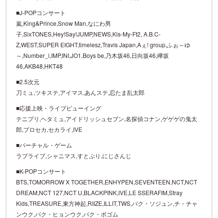
■J-POPコンサート
嵐,King&Prince,Snow Man,なにわ男
子,SixTONES,Hey!Say!JUMP,NEWS,Kis-My-Ft2, A.B.C-
Z,WEST,SUPER EIGHT,timelesz,Travis Japan,Aぇ! group,ふぉ～ゆ
～,Number_i,IMP,INI,JO1,Boys be,乃木坂46,日向坂46,欅坂
46,AKB48,HKT48
■2.5次元
刀ミュ,ツキステ,アイマス,あんステ,忍たま乱太郎
■応援上映・ライブビューイング
テニプリ,ヘタミュ,アイドリッシュセブン,名探偵コナン,ゲゲゲの鬼太
郎,プロセカ,セカライ,IVE
■バーチャル・ゲーム
ラブライブ,シャニマス,すとぷり,にじさんじ
■K-POPコンサート
BTS,TOMORROW X TOGETHER,ENHYPEN,SEVENTEEN,NCT,NCT
DREAM,NCT 127,NCT U,BLACKPINK,IVE,LE SSERAFIM,Stray
Kids,TREASURE,東方神起,RIIZE,ILLIT,TWS,パク・ソジュン,チ・チャ
ンウク,パク・ヒョンウク,パク・ボゴム