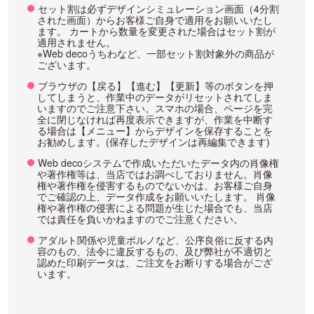
セット割は必ずデザインシミュレーション画面（4分割
された画面）からお客様ご自身で適用をお願いいたし
ます。 カートから数量を変更された場合はセット割が
適用されません。
※Web decoうちわなど、一部セット割対象外の商品が
ございます。
ブラウザの【戻る】【進む】【更新】等のボタンを押
してしまうと、作業中のデータがリセットされてしま
いますのでご注意下さい。スマホの場合、ページを完
全に閉じなければ再度表示できますが、作業を中断す
る場合は【メニュー】からデザインを保存することを
お勧めします。(保存したデザインは再編集できます)
Web decoシステムで作成いただいたデータ内の肖像権
や著作権等は、当店ではお調べしておりません。肖像
権や著作権を侵害するものでないかは、お客様ご自身
でご確認の上、データ作成をお願いいたします。 肖像
権や著作権の侵害による問題が生じた場合でも、当店
では責任を負いかねますのでご注意ください。
アダルト関係や児童ポルノなど、公序良俗に反する内
容のもの、法令に違反するもの、及び弊社が不適切と
認めた印刷データは、ご注文をお断りする場合がござ
います。