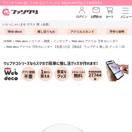
ファンサうちわ 推しうちわ ならファンクリ【合計6,600円以上で送料無料】
ログイン
お問合せ
カート
メニュー
いらっしゃいませ ゲスト 様（会員）
Web deco
推し活うちわ
アクリルスタンド
手作り材料
HOME
Web deco シリーズ
雑貨
インテリア
Web deco アクリル 万年カレンダー
Web deco アクリル 万年カレンダー 【丸型 (小)】【単品】 ウェブデコ 推し活 グッズ ◇ID