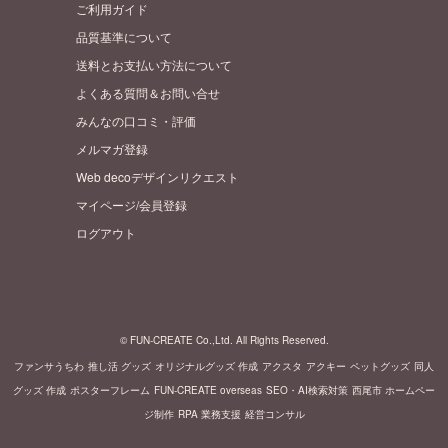
ご利用ガイド
品質基準について
送料とお支払い方法について
よくある質問＆お問い合せ
みんなの口コミ・評価
メルマガ登録
Web decoデザインリクエスト
マイページ/会員登録
ログアウト
© FUN-CREATE Co.,Ltd. All Rights Reserved.
ファンサうちわ
推し活 グッズ
オリジナルグッズ 作成
アクスタ
アクキー
ペットグッズ
同人
グッズ 作成
ポスターフレーム
FUN-CREATE overseas
SEO・AI検索対策
西尾市 ホームペー
ジ制作
RPA 業務支援
経営コンサル