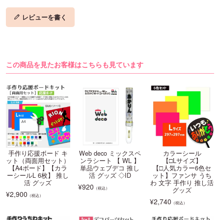
レビューを書く
この商品を見たお客様はこちらも見ています
手作り応援ボード キ
Web deco ミックスペ
カラーシール
ット（両面用セット）
ンラシート 【 WL 】
【□Lサイズ】
【A4ボード】【カラ
単品ウェブデコ 推し
【□人気カラー6色セ
ーシールL 6枚】 推し
活 グッズ ◇ID
ット】ファンサ うち
活 グッズ
わ 文字 手作り 推し活
¥
920
（税込）
グッズ
¥
2,900
（税込）
¥
2,740
（税込）