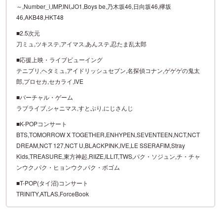
～,Number_i,IMP,INI,JO1,Boys be,乃木坂46,日向坂46,欅坂
46,AKB48,HKT48
■2.5次元
刀ミュ,ツキステ,アイマス,あんステ,忍たま乱太郎
■応援上映・ライブビューイング
テニプリ,ヘタミュ,アイドリッシュセブン,名探偵コナン,ゲゲゲの鬼太
郎,プロセカ,セカライ,IVE
■バーチャル・ゲーム
ラブライブ,シャニマス,すとぷり,にじさんじ
■K-POPコンサート
BTS,TOMORROW X TOGETHER,ENHYPEN,SEVENTEEN,NCT,NCT
DREAM,NCT 127,NCT U,BLACKPINK,IVE,LE SSERAFIM,Stray
Kids,TREASURE,東方神起,RIIZE,ILLIT,TWS,パク・ソジュン,チ・チャ
ンウク,パク・ヒョンウク,パク・ボゴム
■T-POP(タイ沼)コンサート
TRINITY,ATLAS,ForceBook