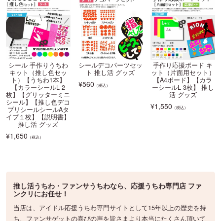
シール 手作りうちわ
シールデコパーツセッ
手作り応援ボード キ
キット（推し色セッ
ト 推し活 グッズ
ット（片面用セット）
ト）【うちわ1本】
【A4ボード】【カラ
¥
560
（税込）
【カラーシールL 2
ーシールL 3枚】 推し
枚】【グリッターミニ
活 グッズ
シール】【推し色デコ
¥
1,550
（税込）
プリシールシールAタ
イプ１枚】【説明書】
推し活 グッズ
¥
1,650
（税込）
推し活うちわ・ファンサうちわなら、応援うちわ専門店 ファ
ンクリにお任せ！
当店は、アイドル応援うちわ専門サイトとして15年以上の歴史を持
ち、ファンサゲットの喜びの声を皆さまより本当にたくさん頂いて