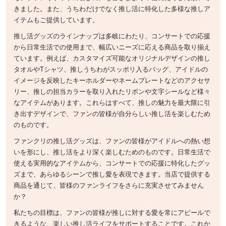
きました。また、うちわだけでなく推し活に特化した多様な推しア
イテムもご提供しています。
推し活グッズのラインナップは多岐にわたり、コンサートでの応援
から日常生活での使用まで、幅広いニーズに応える商品を取り揃え
ています。例えば、カスタマイズ可能なオリジナルデザインの推し
タオルやTシャツ、推しうちわがスッポリ入るバッグ、アイドルの
イメージを反映したキーホルダーやネームプレートなどのアクセサ
リー、推しの担当カラーを取り入れたリボンや文字シールなど様々
なアイテムがあります。これらはすべて、推しの魅力を最大限に引
き出すデザインで、ファンの皆様が自分らしい推し活を楽しむため
のものです。
ファンクリの推し活グッズは、ファンの皆様がアイドルへの熱い想
いを形にし、推し活をより深く楽しむためのものです。日常生活で
使える実用的なアイテムから、コンサートでの応援に特化したグッ
ズまで、あらゆるシーンで推し愛を表現できます。当店で提供する
商品を通じて、皆様のファンライフをさらに充実させてみません
か？
私たちの目標は、ファンの皆様が推しに対する愛を常にアピールで
きるような、楽しい推し活ライフをサポートすることです。これか