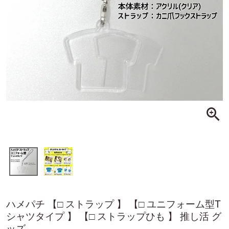
ハメパチ 【□ ストラップ 】 【□ ユニフォーム型T
シャツタイプ 】 【□ ストラップひも 】 推し活 グ
ッズ