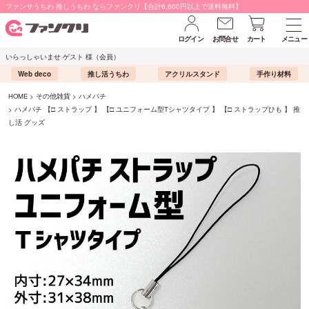
ファンサうちわ 推しうちわ ならファンクリ【合計6,600円以上で送料無料】
ログイン
お問合せ
カート
メニュー
いらっしゃいませ ゲスト 様（会員）
Web deco
推し活うちわ
アクリルスタンド
手作り材料
HOME
その他雑貨
ハメパチ
ハメパチ 【□ ストラップ 】 【□ ユニフォーム型Tシャツタイプ 】 【□ ストラップひも 】 推
し活 グッズ