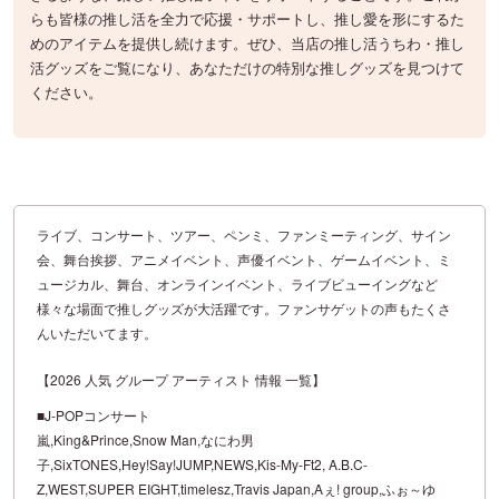
らも皆様の推し活を全力で応援・サポートし、推し愛を形にするた
めのアイテムを提供し続けます。ぜひ、当店の推し活うちわ・推し
活グッズをご覧になり、あなただけの特別な推しグッズを見つけて
ください。
ライブ、コンサート、ツアー、ペンミ、ファンミーティング、サイン
会、舞台挨拶、アニメイベント、声優イベント、ゲームイベント、ミ
ュージカル、舞台、オンラインイベント、ライブビューイングなど
様々な場面で推しグッズが大活躍です。ファンサゲットの声もたくさ
んいただいてます。
【2026 人気 グループ アーティスト 情報 一覧】
■J-POPコンサート
嵐,King&Prince,Snow Man,なにわ男
子,SixTONES,Hey!Say!JUMP,NEWS,Kis-My-Ft2, A.B.C-
Z,WEST,SUPER EIGHT,timelesz,Travis Japan,Aぇ! group,ふぉ～ゆ