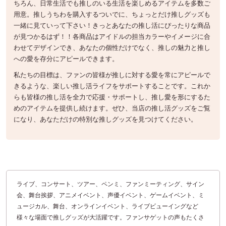
ちろん、日常生活でも推しのいる生活を楽しめるアイテムを多数ご
用意。推しうちわを購入するついでに、ちょっとだけ推しグッズも
一緒に見ていって下さい！きっとあなたの推し活にぴったりな商品
が見つかるはず！！各商品はアイドルの担当カラーやイメージに合
わせてデザインでき、あなたの個性だけでなく、推しの魅力と推し
への愛を存分にアピールできます。
私たちの目標は、ファンの皆様が推しに対する愛を常にアピールで
きるような、楽しい推し活ライフをサポートすることです。これか
らも皆様の推し活を全力で応援・サポートし、推し愛を形にするた
めのアイテムを提供し続けます。ぜひ、当店の推し活グッズをご覧
になり、あなただけの特別な推しグッズを見つけてください。
ライブ、コンサート、ツアー、ペンミ、ファンミーティング、サイン
会、舞台挨拶、アニメイベント、声優イベント、ゲームイベント、ミ
ュージカル、舞台、オンラインイベント、ライブビューイングなど
様々な場面で推しグッズが大活躍です。ファンサゲットの声もたくさ