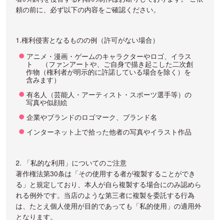
頼の前に、必ず以下の内容をご確認ください。
1.権利侵害となるものの例（許可がない場合）
アニメ・漫画・ゲームのキャラクターやロゴ、イラス
ト （ファンアートや、ご自身で描き起こした二次創
作物（権利者が明示的に許諾している場合を除く）を
含みます）
有名人（芸能人・アーティスト・スポーツ選手等）の
写真や似顔絵
企業やブランドのロゴマーク、ブランド名
インターネット上で拾った他者の写真やイラスト作品
2. 「私的な利用」についてのご注意
著作権法第30条は「その使用する者が複製することができ
る」と規定しており、本人が自ら複製する場合にのみ認めら
れる例外です。当店のような第三者に複製を委託する行為
は、たとえ個人使用が目的であっても「私的使用」の適用外
となります。