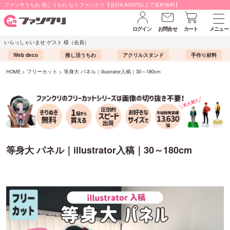
ファンサうちわ 推しうちわ ならファンクリ【合計6,600円以上で送料無料】
ログイン
お問合せ
カート
メニュー
いらっしゃいませ ゲスト 様（会員）
Web deco
推し活うちわ
アクリルスタンド
手作り材料
HOME
フリーカット
等身大 パネル｜illustrator入稿｜30～180cm
等身大 パネル｜illustrator入稿｜30～180cm