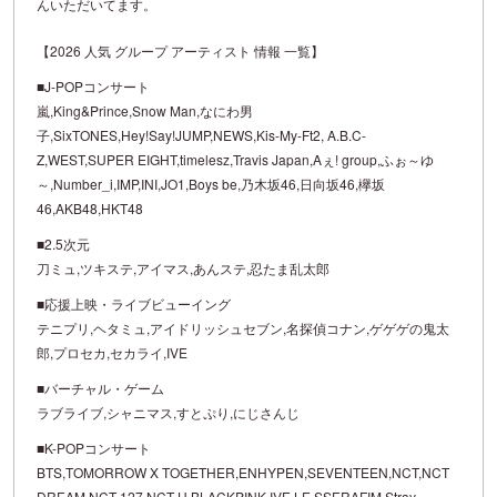
んいただいてます。
【2026 人気 グループ アーティスト 情報 一覧】
■J-POPコンサート
嵐,King&Prince,Snow Man,なにわ男
子,SixTONES,Hey!Say!JUMP,NEWS,Kis-My-Ft2, A.B.C-
Z,WEST,SUPER EIGHT,timelesz,Travis Japan,Aぇ! group,ふぉ～ゆ
～,Number_i,IMP,INI,JO1,Boys be,乃木坂46,日向坂46,欅坂
46,AKB48,HKT48
■2.5次元
刀ミュ,ツキステ,アイマス,あんステ,忍たま乱太郎
■応援上映・ライブビューイング
テニプリ,ヘタミュ,アイドリッシュセブン,名探偵コナン,ゲゲゲの鬼太
郎,プロセカ,セカライ,IVE
■バーチャル・ゲーム
ラブライブ,シャニマス,すとぷり,にじさんじ
■K-POPコンサート
BTS,TOMORROW X TOGETHER,ENHYPEN,SEVENTEEN,NCT,NCT
DREAM,NCT 127,NCT U,BLACKPINK,IVE,LE SSERAFIM,Stray