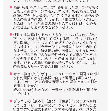
画像(写真)やスタンプ、文字を配置した際、動作が軽く
なるよう画質を下げて表示しており、Web画面上では
画像やフチ(境目)部分が少々粗く見えますが、画像その
ものの画質で作成いたします。実際にプリントされた
ものは、もともと画質の悪いものでなければ、なめら
かに仕上がりますのでご安心ください。
使用する写真はなるべく大きなサイズのものをお使い
下さい。 画像を配置して拡大する際、プリント時の品
質に問題ないサイズまでしか拡大できないようになっ
ております。（グラデーション画像はキレイに再現で
きません）また、解像度の低い画像は、シミュレーシ
ョン上でも目視できない予期せぬノイズ線などの不具
合が発生することがあり、そのまま印刷されてしまい
ます。解像度の高い画像をお持ちでない場合は、当店
の画像拡大サービスをご利用ください。
セット割は必ずデザインシミュレーション画面（4分割
された画面）からお客様ご自身で適用をお願いいたし
ます。 カートから数量を変更された場合はセット割が
適用されません。
※Web decoうちわなど、一部セット割対象外の商品が
ございます。
ブラウザの【戻る】【進む】【更新】等のボタンを押
してしまうと、作業中のデータがリセットされてしま
いますのでご注意下さい。スマホの場合、ページを完