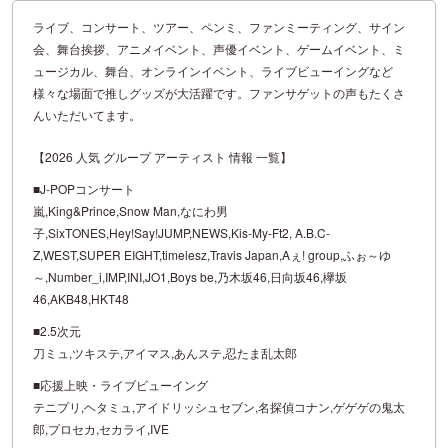
ライブ、コンサート、ツアー、ペンミ、ファンミーティング、サイン
会、舞台挨拶、アニメイベント、声優イベント、ゲームイベント、ミ
ュージカル、舞台、オンラインイベント、ライブビューイングなど
様々な場面で推しグッズが大活躍です。ファンサゲットの声もたくさ
んいただいてます。
【2026 人気 グループ アーティスト 情報 一覧】
■J-POPコンサート
嵐,King&Prince,Snow Man,なにわ男
子,SixTONES,Hey!Say!JUMP,NEWS,Kis-My-Ft2, A.B.C-
Z,WEST,SUPER EIGHT,timelesz,Travis Japan,Aぇ! group,ふぉ～ゆ
～,Number_i,IMP,INI,JO1,Boys be,乃木坂46,日向坂46,欅坂
46,AKB48,HKT48
■2.5次元
刀ミュ,ツキステ,アイマス,あんステ,忍たま乱太郎
■応援上映・ライブビューイング
テニプリ,ヘタミュ,アイドリッシュセブン,名探偵コナン,ゲゲゲの鬼太
郎,プロセカ,セカライ,IVE