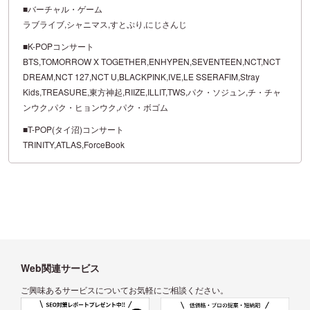
■バーチャル・ゲーム
ラブライブ,シャニマス,すとぷり,にじさんじ
■K-POPコンサート
BTS,TOMORROW X TOGETHER,ENHYPEN,SEVENTEEN,NCT,NCT
DREAM,NCT 127,NCT U,BLACKPINK,IVE,LE SSERAFIM,Stray
Kids,TREASURE,東方神起,RIIZE,ILLIT,TWS,パク・ソジュン,チ・チャ
ンウク,パク・ヒョンウク,パク・ボゴム
■T-POP(タイ沼)コンサート
TRINITY,ATLAS,ForceBook
Web関連サービス
ご興味あるサービスについてお気軽にご相談ください。