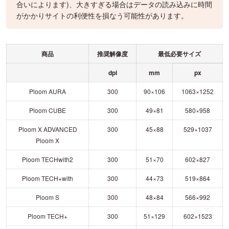
合いによります)、大きすぎる場合はデータの読み込みに時間
がかかりサイトの利便性を損なう可能性があります。
商品
推奨解像度
最低必要サイズ
dpi
mm
px
Ploom AURA
300
90×106
1063×1252
Ploom CUBE
300
49×81
580×958
Ploom X ADVANCED
300
45×88
529×1037
Ploom X
Ploom TECHwith2
300
51×70
602×827
Ploom TECH+with
300
44×73
519×864
Ploom S
300
48×84
566×992
Ploom TECH+
300
51×129
602×1523