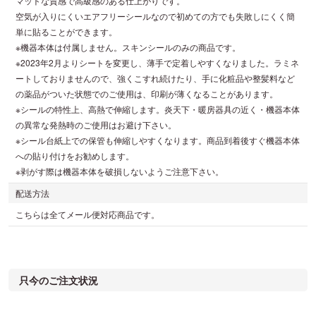
マットな質感で高級感のある仕上がりです。
空気が入りにくいエアフリーシールなので初めての方でも失敗しにくく簡
単に貼ることができます。
※機器本体は付属しません。スキンシールのみの商品です。
※2023年2月よりシートを変更し、薄手で定着しやすくなりました。ラミネ
ートしておりませんので、強くこすれ続けたり、手に化粧品や整髪料など
の薬品がついた状態でのご使用は、印刷が薄くなることがあります。
※シールの特性上、高熱で伸縮します。炎天下・暖房器具の近く・機器本体
の異常な発熱時のご使用はお避け下さい。
※シール台紙上での保管も伸縮しやすくなります。商品到着後すぐ機器本体
への貼り付けをお勧めします。
※剥がす際は機器本体を破損しないようご注意下さい。
配送方法
こちらは全てメール便対応商品です。
只今のご注文状況