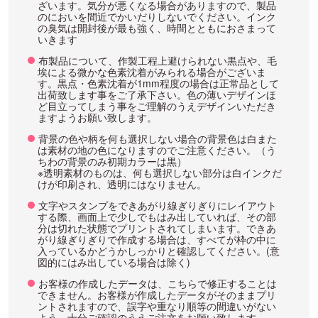
ざいます。気分が悪くなる場合がありますので、製品
のにおいを間近でかいだりしないでください。インク
の臭気は開封後が最も強く、時間とともにおさまって
いきます
布製品について、作製工程上避けられない黒点や、毛
埃による微かな色素沈着がみられる場合がございま
す。黒点・色素沈着が1mm程度の場合は正常品として
出荷致します事をご了承下さい。色の薄いデザインほ
ど目立ってしまう事をご理解のうえデザインいただき
ますようお願い致します。
背景の色や柄を何も選択しない場合の背景色は白また
は素材の地の色になりますのでご注意ください。（う
ちわの背景のみ初期カラーは黒）
※透明素材のものは、何も選択しない部分は白インクだ
けが印刷され、透明にはなりません。
文字やスタンプをできあがり線ぎりぎりにレイアウト
する際、画面上で少しでもはみ出していれば、その部
分は切れた状態でプリントされてしまいます。できあ
がり線ぎりぎりで作成する場合は、すべてが枠の中に
入っているかどうかしっかりと確認してください。(意
図的にはみ出している場合は除く)
お客様の作成したデータは、こちらで修正することは
できません。お客様が作成したデータがそのままプリ
ントされますので、誤字や重なり順等の間違いがない
よう、十分ご確認のうえご注文をお願い致します。