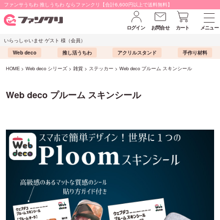
ファンサうちわ 推しうちわ ならファンクリ【合計6,600円以上で送料無料】
ログイン
お問合せ
カート
メニュー
いらっしゃいませ ゲスト 様（会員）
Web deco
推し活うちわ
アクリルスタンド
手作り材料
HOME
Web deco シリーズ
雑貨
ステッカー
Web deco プルーム スキンシール
Web deco プルーム スキンシール