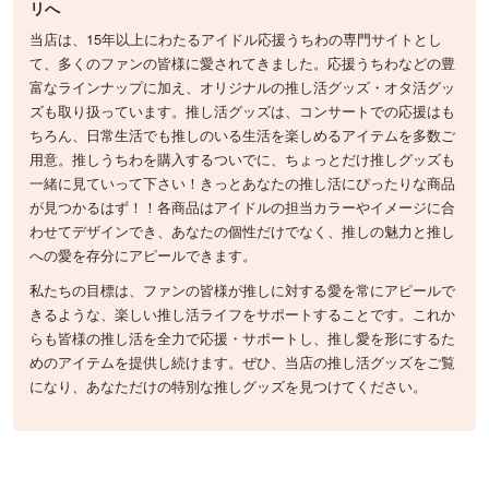
リへ
当店は、15年以上にわたるアイドル応援うちわの専門サイトとし
て、多くのファンの皆様に愛されてきました。応援うちわなどの豊
富なラインナップに加え、オリジナルの推し活グッズ・オタ活グッ
ズも取り扱っています。推し活グッズは、コンサートでの応援はも
ちろん、日常生活でも推しのいる生活を楽しめるアイテムを多数ご
用意。推しうちわを購入するついでに、ちょっとだけ推しグッズも
一緒に見ていって下さい！きっとあなたの推し活にぴったりな商品
が見つかるはず！！各商品はアイドルの担当カラーやイメージに合
わせてデザインでき、あなたの個性だけでなく、推しの魅力と推し
への愛を存分にアピールできます。
私たちの目標は、ファンの皆様が推しに対する愛を常にアピールで
きるような、楽しい推し活ライフをサポートすることです。これか
らも皆様の推し活を全力で応援・サポートし、推し愛を形にするた
めのアイテムを提供し続けます。ぜひ、当店の推し活グッズをご覧
になり、あなただけの特別な推しグッズを見つけてください。