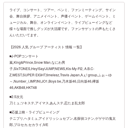
ライブ、コンサート、ツアー、ペンミ、ファンミーティング、サイン
会、舞台挨拶、アニメイベント、声優イベント、ゲームイベント、ミ
ュージカル、舞台、オンラインイベント、ライブビューイングなど
様々な場面で推しグッズが大活躍です。ファンサゲットの声もたくさ
んいただいてます。
【2026 人気 グループ アーティスト 情報 一覧】
■J-POPコンサート
嵐,King&Prince,Snow Man,なにわ男
子,SixTONES,Hey!Say!JUMP,NEWS,Kis-My-Ft2, A.B.C-
Z,WEST,SUPER EIGHT,timelesz,Travis Japan,Aぇ! group,ふぉ～ゆ
～,Number_i,IMP,INI,JO1,Boys be,乃木坂46,日向坂46,欅坂
46,AKB48,HKT48
■2.5次元
刀ミュ,ツキステ,アイマス,あんステ,忍たま乱太郎
■応援上映・ライブビューイング
テニプリ,ヘタミュ,アイドリッシュセブン,名探偵コナン,ゲゲゲの鬼太
郎,プロセカ,セカライ,IVE