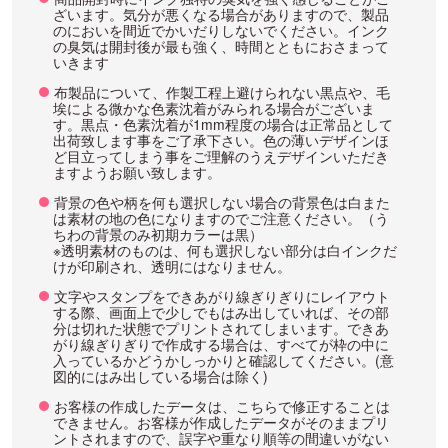
ざいます。気分が悪くなる場合がありますので、製品
のにおいを間近でかいだりしないでください。インク
の臭気は開封後が最も強く、時間とともにおさまって
いきます
布製品について、作製工程上避けられない黒点や、毛
埃による微かな色素沈着がみられる場合がございま
す。黒点・色素沈着が1mm程度の場合は正常品として
出荷致します事をご了承下さい。色の薄いデザインほ
ど目立ってしまう事をご理解のうえデザインいただき
ますようお願い致します。
背景の色や柄を何も選択しない場合の背景色は白また
は素材の地の色になりますのでご注意ください。（う
ちわの背景のみ初期カラーは黒）
※透明素材のものは、何も選択しない部分は白インクだ
けが印刷され、透明にはなりません。
文字やスタンプをできあがり線ぎりぎりにレイアウト
する際、画面上で少しでもはみ出していれば、その部
分は切れた状態でプリントされてしまいます。できあ
がり線ぎりぎりで作成する場合は、すべてが枠の中に
入っているかどうかしっかりと確認してください。(意
図的にはみ出している場合は除く)
お客様の作成したデータは、こちらで修正することは
できません。お客様が作成したデータがそのままプリ
ントされますので、誤字や重なり順等の間違いがない