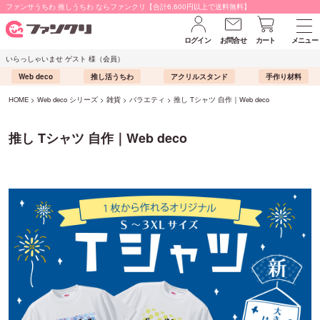
ファンサうちわ 推しうちわ ならファンクリ【合計6,600円以上で送料無料】
ログイン
お問合せ
カート
メニュー
いらっしゃいませ ゲスト 様（会員）
Web deco
推し活うちわ
アクリルスタンド
手作り材料
HOME
Web deco シリーズ
雑貨
バラエティ
推し Tシャツ 自作｜Web deco
推し Tシャツ 自作｜Web deco