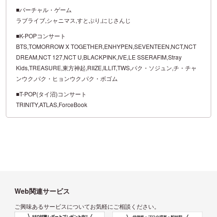
■バーチャル・ゲーム
ラブライブ,シャニマス,すとぷり,にじさんじ
■K-POPコンサート
BTS,TOMORROW X TOGETHER,ENHYPEN,SEVENTEEN,NCT,NCT
DREAM,NCT 127,NCT U,BLACKPINK,IVE,LE SSERAFIM,Stray
Kids,TREASURE,東方神起,RIIZE,ILLIT,TWS,パク・ソジュン,チ・チャ
ンウク,パク・ヒョンウク,パク・ボゴム
■T-POP(タイ沼)コンサート
TRINITY,ATLAS,ForceBook
Web関連サービス
ご興味あるサービスについてお気軽にご相談ください。