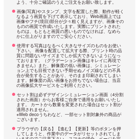
よう、十分ご確認のうえご注文をお願い致します。
画像(写真)やスタンプ、文字を配置した際、動作が軽く
なるよう画質を下げて表示しており、Web画面上では
画像やフチ(境目)部分が少々粗く見えますが、画像その
ものの画質で作成いたします。実際にプリントされた
ものは、もともと画質の悪いものでなければ、なめら
かに仕上がりますのでご安心ください。
使用する写真はなるべく大きなサイズのものをお使い
下さい。 画像を配置して拡大する際、プリント時の品
質に問題ないサイズまでしか拡大できないようになっ
ております。（グラデーション画像はキレイに再現で
きません）また、解像度の低い画像は、シミュレーシ
ョン上でも目視できない予期せぬノイズ線などの不具
合が発生することがあり、そのまま印刷されてしまい
ます。解像度の高い画像をお持ちでない場合は、当店
の画像拡大サービスをご利用ください。
セット割は必ずデザインシミュレーション画面（4分割
された画面）からお客様ご自身で適用をお願いいたし
ます。 カートから数量を変更された場合はセット割が
適用されません。
※Web decoうちわなど、一部セット割対象外の商品が
ございます。
ブラウザの【戻る】【進む】【更新】等のボタンを押
してしまうと、作業中のデータがリセットされてしま
いますのでご注意下さい。スマホの場合、ページを完