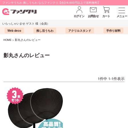
ファンサうちわ 推しうちわ ならファンクリ【合計6,600円以上で送料無料】
ログイン
お問合せ
カート
メニュー
いらっしゃいませ ゲスト 様（会員）
Web deco
推し活うちわ
アクリルスタンド
手作り材料
HOME
影丸さんのレビュー
影丸さんのレビュー
1
件中
1
-
1
件表示