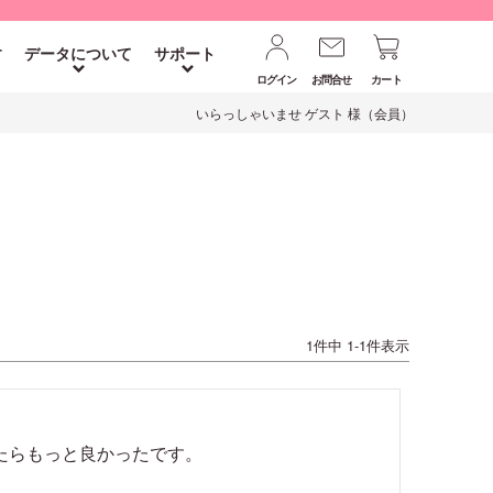
す
データについて
サポート
ログイン
お問合せ
カート
いらっしゃいませ ゲスト 様（会員）
1
件中
1
-
1
件表示
たらもっと良かったです。