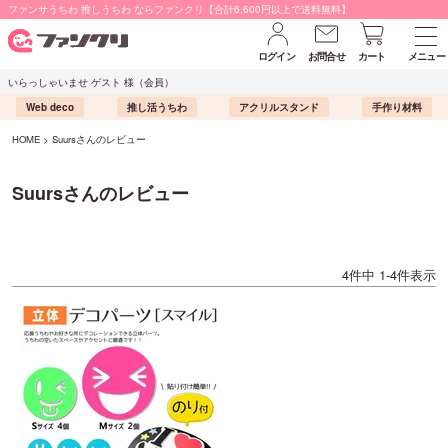
ファンサうちわ 推しうちわ ならファンクリ【合計6,600円以上で送料無料】
ログイン
お問合せ
カート
メニュー
いらっしゃいませ ゲスト 様（会員）
Web deco
推し活うちわ
アクリルスタンド
手作り材料
HOME
Suursさんのレビュー
Suursさんのレビュー
4
件中
1
-
4
件表示