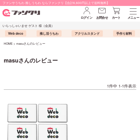
ファンサうちわ 推しうちわ ならファンクリ【合計6,600円以上で送料無料】
ログイン
お問合せ
カート
メニュー
いらっしゃいませ ゲスト 様（会員）
Web deco
推し活うちわ
アクリルスタンド
手作り材料
HOME
masuさんのレビュー
masuさんのレビュー
1
件中
1
-
1
件表示