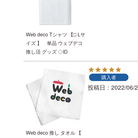
Web deco Tシャツ 【□ Lサ
イズ 】 単品 ウェブデコ
推し活 グッズ ◇ID
購入者
投稿日
2022/06/
Web deco 推し タオル 【