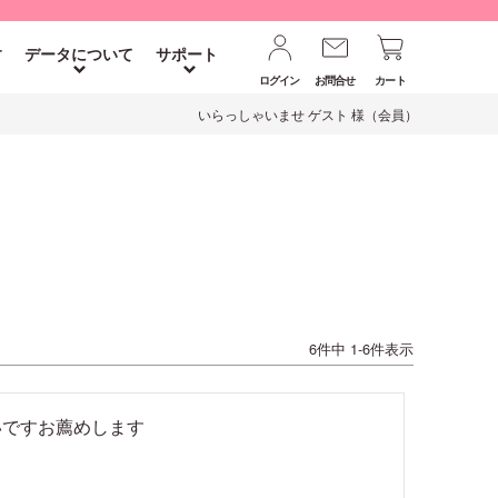
す
データについて
サポート
ログイン
お問合せ
カート
いらっしゃいませ ゲスト 様（会員）
6
件中
1
-
6
件表示
いですお薦めします