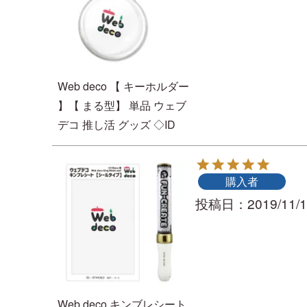
Web deco 【 キーホルダー
】【 まる型】 単品 ウェブ
デコ 推し活 グッズ ◇ID
購入者
投稿日
2019/11/
Web deco キンブレシート