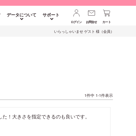
す
データについて
サポート
ログイン
お問合せ
カート
いらっしゃいませ ゲスト 様（会員）
1
件中
1
-
1
件表示
した！大きさを指定できるのも良いです。