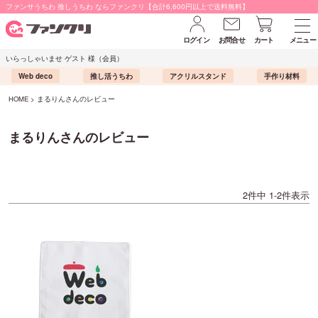
ファンサうちわ 推しうちわ ならファンクリ【合計6,600円以上で送料無料】
ログイン
お問合せ
カート
メニュー
いらっしゃいませ ゲスト 様（会員）
Web deco
推し活うちわ
アクリルスタンド
手作り材料
HOME
まるりんさんのレビュー
まるりんさんのレビュー
2
件中
1
-
2
件表示