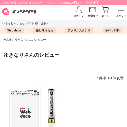
ファンサうちわ 推しうちわ ならファンクリ【合計6,600円以上で送料無料】
ログイン
お問合せ
カート
メニュー
いらっしゃいませ ゲスト 様（会員）
Web deco
推し活うちわ
アクリルスタンド
手作り材料
HOME
ゆきなりさんのレビュー
ゆきなりさんのレビュー
1
件中
1
-
1
件表示