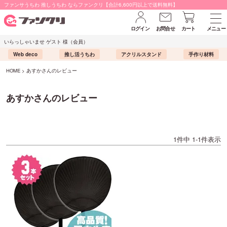
ファンサうちわ 推しうちわ ならファンクリ【合計6,600円以上で送料無料】
ログイン
お問合せ
カート
メニュー
いらっしゃいませ ゲスト 様（会員）
Web deco
推し活うちわ
アクリルスタンド
手作り材料
HOME
あすかさんのレビュー
あすかさんのレビュー
1
件中
1
-
1
件表示