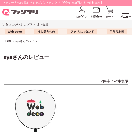
ファンサうちわ 推しうちわ ならファンクリ【合計6,600円以上で送料無料】
ログイン
お問合せ
カート
メニュー
いらっしゃいませ ゲスト 様（会員）
Web deco
推し活うちわ
アクリルスタンド
手作り材料
HOME
ayaさんのレビュー
ayaさんのレビュー
2
件中
1
-
2
件表示