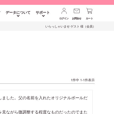
す
データについて
サポート
ログイン
お問合せ
カート
いらっしゃいませ ゲスト 様（会員）
1
件中
1
-
1
件表示
しました。父の名前を入れたオリジナルボールだ
を見ながら微調整する程度なものだったのでまた