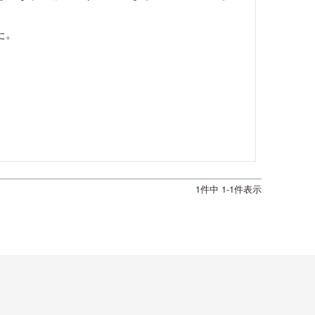
た。
1
件中
1
-
1
件表示