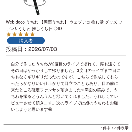
Web deco うちわ 【両面うちわ】 ウェブデコ 推し活 グッズ フ
ァンサうちわ 推しうちわ ◇ID
購入者
投稿日
2026/07/03
自分で作ったうちわが2度目のライブで壊れて、席も遠くて
その日はがっかりして帰りました。3度目のライブまで日に
ちもなくギリギリだったのですが、こちらで作成してもら
ったらかなりいい仕上がりで目立つこともあり、目の前に
来たところ確定ファンサを頂きました✨満面の笑みで、う
ちわを振るとうんうんと頷いてくれました。うれしくてレ
ビューさせて頂きます。次のライブでは娘のうちわもお願
いしようと思います😃
1
件中
1
-
1
件表示