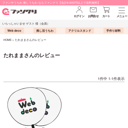
ファンサうちわ 推しうちわ ならファンクリ【合計6,600円以上で送料無料】
ログイン
お問合せ
カート
メニュー
いらっしゃいませ ゲスト 様（会員）
Web deco
推し活うちわ
アクリルスタンド
手作り材料
HOME
たれままさんのレビュー
たれままさんのレビュー
1
件中
1
-
1
件表示