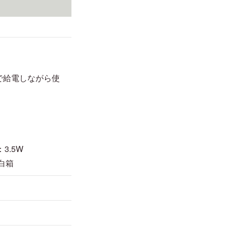
で給電しながら使
3.5W
 白箱