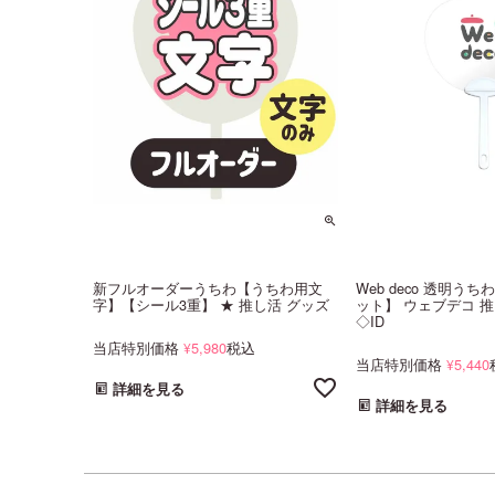
新フルオーダーうちわ【うちわ用文
Web deco 透明う
字】【シール3重】 ★ 推し活 グッズ
ット】 ウェブデコ 推
◇ID
当店特別価格
5,980
税込
¥
当店特別価格
5,440
¥
詳細を見る
詳細を見る