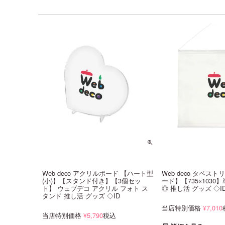
Web deco アクリルボード 【ハート型
Web deco タペス
(小)】【スタンド付き】【3個セッ
ード】【735×1030
ト】 ウェブデコ アクリル フォト ス
◎ 推し活 グッズ ◇I
タンド 推し活 グッズ ◇ID
当店特別価格
7,010
¥
当店特別価格
5,790
税込
¥