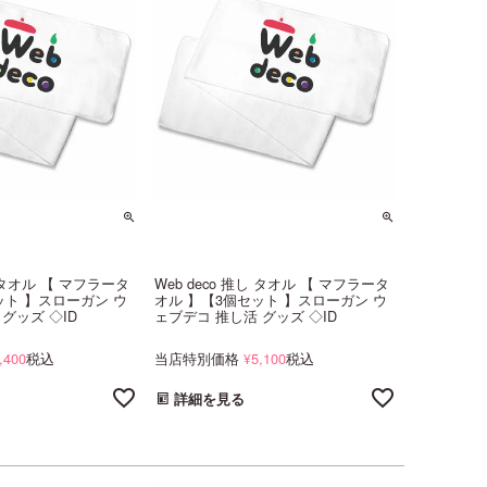
し タオル 【 マフラータ
Web deco 推し タオル 【 マフラータ
ット 】スローガン ウ
オル 】【3個セット 】スローガン ウ
グッズ ◇ID
ェブデコ 推し活 グッズ ◇ID
,400
税込
当店特別価格
5,100
税込
¥
詳細を見る