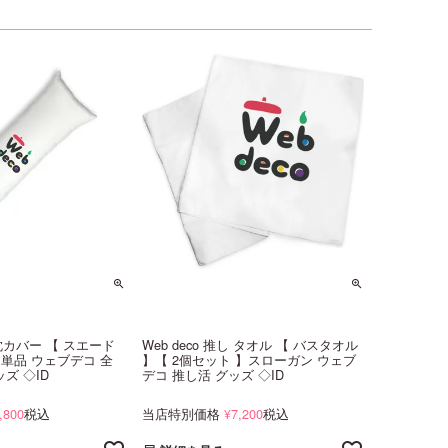
き枕カバー 【 スエード
Web deco 推し タオル 【 バスタオル
m】単品 ウェブデコ 全
】【 2個セット 】スローガン ウェブ
ッズ ◇ID
デコ 推し活 グッズ ◇ID
,800
税込
当店特別価格
7,200
税込
¥