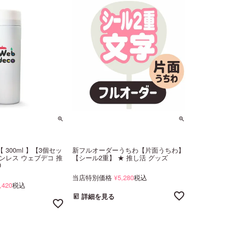
 【 300ml 】【3個セッ
新フルオーダーうちわ【片面うちわ】
ンレス ウェブデコ 推
【シール2重】 ★ 推し活 グッズ
D
当店特別価格
5,280
税込
¥
,420
税込
詳細を見る