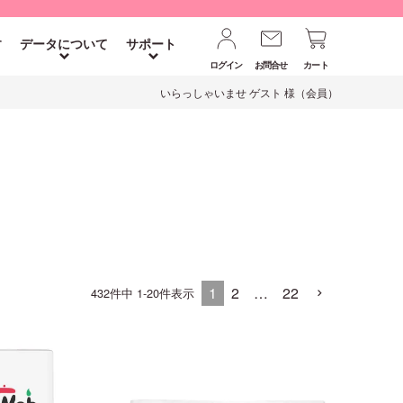
す
データについて
サポート
ログイン
お問合せ
カート
いらっしゃいませ ゲスト 様（会員）
1
2
…
22
432
件中
1
-
20
件表示