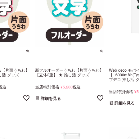
わ【片面うちわ】
新フルオーダーうちわ【片面うちわ】
Web deco 
し活 グッズ
【立体2重】 ★ 推し活 グッズ
【□6000mAh(T
ブデコ 推し活 グ
税込
当店特別価格
5,280
税込
¥
当店特別価格
5
¥
詳細を見る
詳細を見る