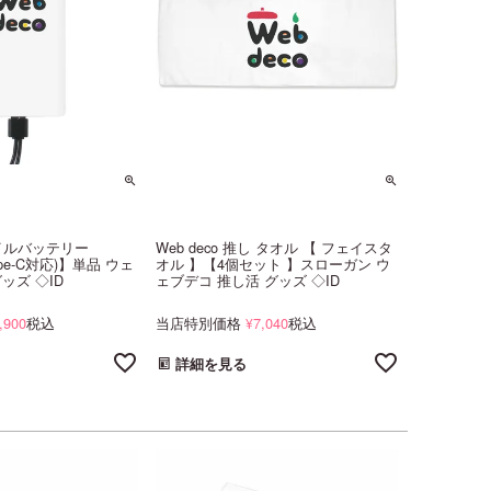
モバイルバッテリー
Web deco 推し タオル 【 フェイスタ
ype-C対応)】単品 ウェ
オル 】【4個セット 】スローガン ウ
ッズ ◇ID
ェブデコ 推し活 グッズ ◇ID
,900
税込
当店特別価格
7,040
税込
¥
詳細を見る