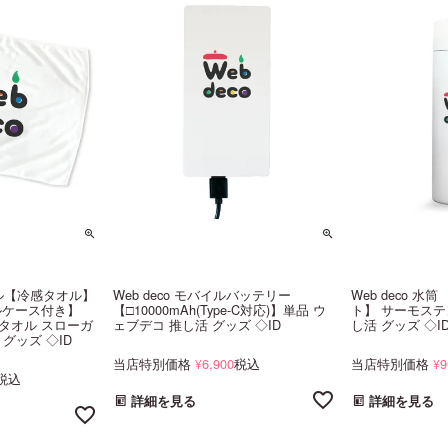
タオル【冷感タオル】
Web deco モバイルバッテリー
Web deco 水筒
ルケース付き】
【□10000mAh(Type-C対応)】単品 ウ
ト】 サーモステ
タオル スローガ
ェブデコ 推し活 グッズ ◇ID
し活 グッズ ◇I
グッズ ◇ID
当店特別価格
6,900
税込
当店特別価格
9
¥
¥
税込
詳細を見る
詳細を見る