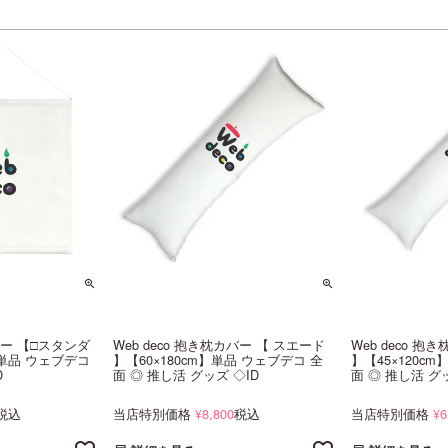
トリー 【□スタンダ
Web deco 抱き枕カバー 【 スエード
Web deco 抱
】単品 ウェブデコ
】【60×180cm】単品 ウェブデコ 全
】【45×120c
D
面 ◎ 推し活 グッズ ◇ID
面 ◎ 推し活 グ
税込
当店特別価格
8,800
税込
当店特別価格
6
¥
¥