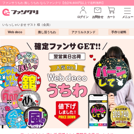
ファンサうちわ 推しうちわ ならファンクリ【合計6,600円以上で送料無料】
ログイン
お問合せ
カート
メニュー
いらっしゃいませ ゲスト 様（会員）
Web deco
推し活うちわ
アクリルスタンド
手作り材料