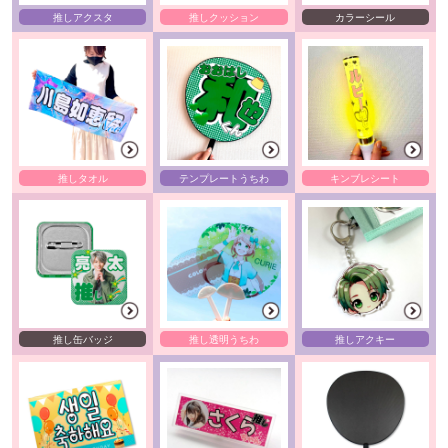
推しアクスタ
推しクッション
カラーシール
推しタオル
テンプレートうちわ
キンブレシート
推し缶バッジ
推し透明うちわ
推しアクキー