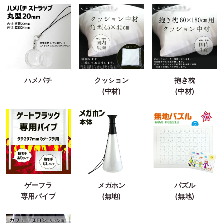
ハメパチ
クッション
抱き枕
(中材)
(中材)
ゲーフラ
メガホン
パズル
専用パイプ
(無地)
(無地)